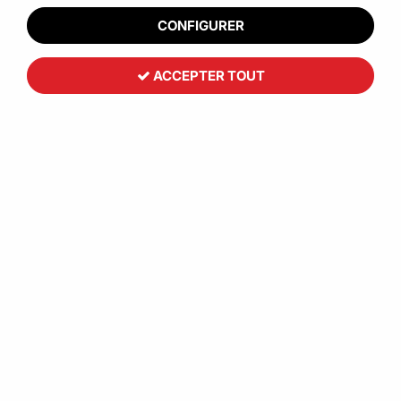
CONFIGURER
ACCEPTER TOUT
Assiette réutilisable noir ou iroire
plastique