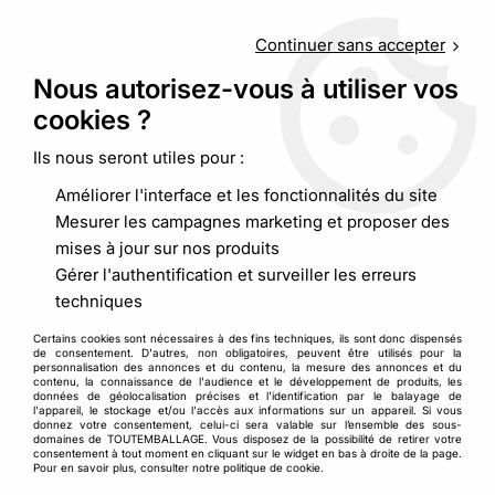
Service client
au
09 88 48 09 09
(non surtaxé) du
lundi au
vendredi de 9h00 à 19h00
Continuer sans accepter
Nous autorisez-vous à utiliser vos
cookies ?
0
Ils nous seront utiles pour :
Améliorer l'interface et les fonctionnalités du site
Accueil
>
Emballages alimentaires
>
Vaisselle réutilisable
>
Mesurer les campagnes marketing et proposer des
Assiette réutilisable noir ou iroire plastique
mises à jour sur nos produits
Gérer l'authentification et surveiller les erreurs
techniques
Certains cookies sont nécessaires à des fins techniques, ils sont donc dispensés
de consentement. D'autres, non obligatoires, peuvent être utilisés pour la
personnalisation des annonces et du contenu, la mesure des annonces et du
contenu, la connaissance de l'audience et le développement de produits, les
données de géolocalisation précises et l'identification par le balayage de
l'appareil, le stockage et/ou l'accès aux informations sur un appareil. Si vous
donnez votre consentement, celui-ci sera valable sur l’ensemble des sous-
domaines de TOUTEMBALLAGE. Vous disposez de la possibilité de retirer votre
consentement à tout moment en cliquant sur le widget en bas à droite de la page.
Pour en savoir plus, consulter notre politique de cookie.