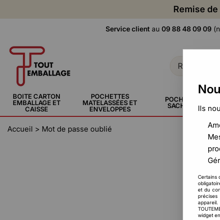
Remise de 
Service client
au
09 88 48 09 09
(n
Nou
BOITE CARTON
POCHETTES
POCHETTE,
EMBALLAGE ET
MATELASSÉES ET
SACHERIE
Ils no
CAISSE
ENVELOPPES
Amé
Accueil
>
Mot de passe oublié
Mes
pro
Gér
Certains 
obligatoi
et du con
précises 
appareil
TOUTEMBAL
widget en