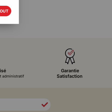
TOUT
isé
Garantie
Satisfaction
 administratif