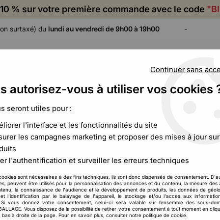
10 % sur votre première commande avec le code
"B
on surtaxé) du
lundi au vendredi de 9h00 à 19h00
-
Continuer sans acc
s autorisez-vous à utiliser vos cookies 
ADHÉSIF,
CALAGE ET
FILM ET
CERCLAGE,
PROTECTION
PALETTISATION
us seront utiles pour :
ÉTIQUETAGE
liorer l'interface et les fonctionnalités du site
urer les campagnes marketing et proposer des mises à jour sur
duits
Mot de passe oublié
er l'authentification et surveiller les erreurs techniques
cookies sont nécessaires à des fins techniques, ils sont donc dispensés de consentement. D'a
Mot de passe oublié
res, peuvent être utilisés pour la personnalisation des annonces et du contenu, la mesure de
tenu, la connaissance de l'audience et le développement de produits, les données de géolo
et l'identification par le balayage de l'appareil, le stockage et/ou l'accès aux informati
E-mail
. Si vous donnez votre consentement, celui-ci sera valable sur l’ensemble des sous-do
LAGE. Vous disposez de la possibilité de retirer votre consentement à tout moment en cliqu
 bas à droite de la page. Pour en savoir plus, consulter notre politique de cookie.