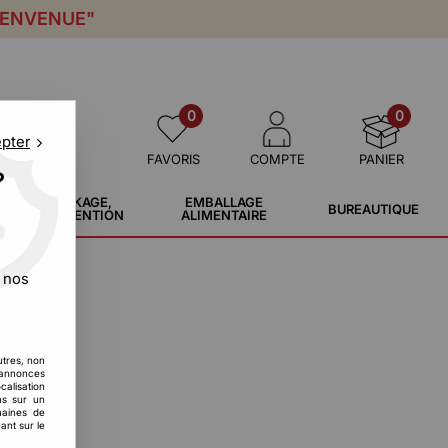
IENVENUE"
0
0
epter
FAVORIS
COMPTE
PANIER
?
STOCKAGE,
EMBALLAGE
BUREAUTIQUE
MANUTENTION
ALIMENTAIRE
 nos
utres, non
s annonces
calisation
ons sur un
maines de
ant sur le