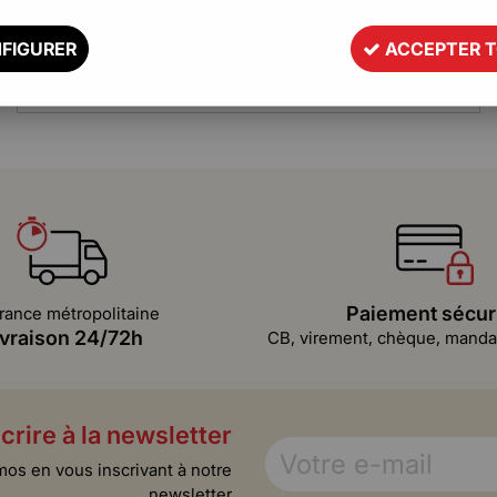
FIGURER
ACCEPTER 
Retour
VALIDER
Paiement sécur
rance métropolitaine
ivraison 24/72h
CB, virement, chèque, mandat
crire à la newsletter
mos en vous inscrivant à notre
newsletter