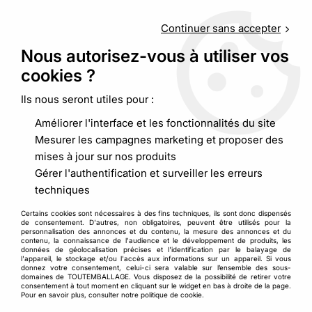
Service client
au
09 88 48 09 09
(non surtaxé) du
lundi au
vendredi de 9h00 à 19h00
Continuer sans accepter
Nous autorisez-vous à utiliser vos
cookies ?
0
Ils nous seront utiles pour :
Améliorer l'interface et les fonctionnalités du site
Accueil
>
>
Bac gerbable rabattable ajouré recyclé
Mesurer les campagnes marketing et proposer des
mises à jour sur nos produits
Gérer l'authentification et surveiller les erreurs
techniques
Certains cookies sont nécessaires à des fins techniques, ils sont donc dispensés
de consentement. D'autres, non obligatoires, peuvent être utilisés pour la
personnalisation des annonces et du contenu, la mesure des annonces et du
contenu, la connaissance de l'audience et le développement de produits, les
données de géolocalisation précises et l'identification par le balayage de
l'appareil, le stockage et/ou l'accès aux informations sur un appareil. Si vous
donnez votre consentement, celui-ci sera valable sur l’ensemble des sous-
domaines de TOUTEMBALLAGE. Vous disposez de la possibilité de retirer votre
consentement à tout moment en cliquant sur le widget en bas à droite de la page.
Pour en savoir plus, consulter notre politique de cookie.