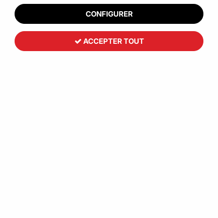
CONFIGURER
ACCEPTER TOUT
Bac gerbable rabattable ajouré
recyclé