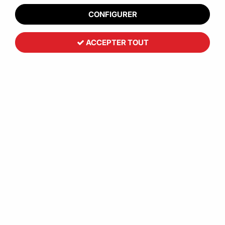
CONFIGURER
ACCEPTER TOUT
Bac plastique gerbable poignées
ouvertes norme Europe