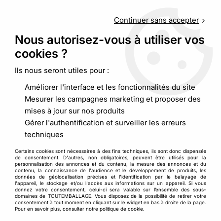
Service client
au
09 88 48 09 09
(non surtaxé) du
lundi au
vendredi de 9h00 à 19h00
Continuer sans accepter
Nous autorisez-vous à utiliser vos
cookies ?
0
Ils nous seront utiles pour :
Améliorer l'interface et les fonctionnalités du site
Accueil
>
>
Bac plastique gerbable poignées ouvertes norme
Mesurer les campagnes marketing et proposer des
Europe
mises à jour sur nos produits
Gérer l'authentification et surveiller les erreurs
techniques
Certains cookies sont nécessaires à des fins techniques, ils sont donc dispensés
de consentement. D'autres, non obligatoires, peuvent être utilisés pour la
personnalisation des annonces et du contenu, la mesure des annonces et du
contenu, la connaissance de l'audience et le développement de produits, les
données de géolocalisation précises et l'identification par le balayage de
l'appareil, le stockage et/ou l'accès aux informations sur un appareil. Si vous
donnez votre consentement, celui-ci sera valable sur l’ensemble des sous-
domaines de TOUTEMBALLAGE. Vous disposez de la possibilité de retirer votre
consentement à tout moment en cliquant sur le widget en bas à droite de la page.
Pour en savoir plus, consulter notre politique de cookie.