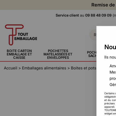
Remise de 
Service client
au
09 88 48 09 09
(n
Nou
BOITE CARTON
POCHETTES
POCHETTE,
EMBALLAGE ET
MATELASSÉES ET
SACHERIE
Ils no
CAISSE
ENVELOPPES
Amé
Accueil
>
Emballages alimentaires
>
Boites et pots
>
Barquet
Mes
pro
Gér
Certains 
obligatoi
et du con
précises 
appareil
TOUTEMBAL
widget en