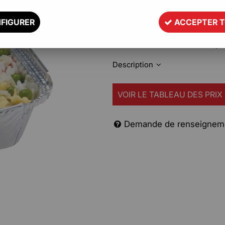
le transport de vos plats chauds
Ces barquettes offrent une exce
FIGURER
ACCEPTER 
l'humidité et les graisses.
Boîte et couvercle vendus sépa
Description
VOIR LE TABLEAU DES PRIX
Demande de renseignem