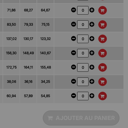
71,86
68,27
64,67
83,50
79,33
75,15
137,02
130,17
123,32
156,30
148,49
140,67
172,75
164,11
155,48
38,06
36,16
34,25
60,94
57,89
54,85
AJOUTER AU PANIER