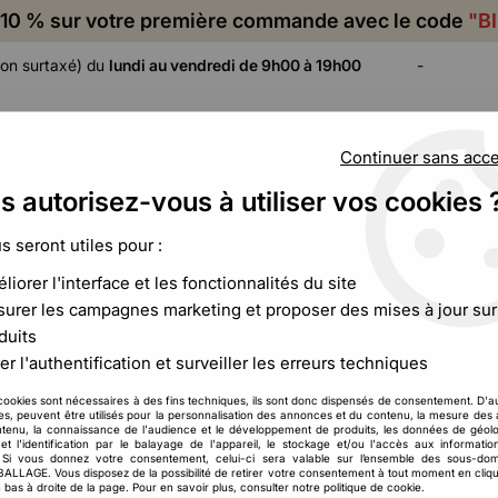
10 % sur votre première commande avec le code
"B
on surtaxé) du
lundi au vendredi de 9h00 à 19h00
-
Continuer sans acc
s autorisez-vous à utiliser vos cookies 
ADHÉSIF,
CALAGE ET
FILM ET
CERCLAGE,
PROTECTION
PALETTISATION
us seront utiles pour :
ÉTIQUETAGE
liorer l'interface et les fonctionnalités du site
te aluminium rectangulaire et/ou couvercle
urer les campagnes marketing et proposer des mises à jour sur
duits
er l'authentification et surveiller les erreurs techniques
Barquette aluminiu
cookies sont nécessaires à des fins techniques, ils sont donc dispensés de consentement. D'a
34
,
25
€
HT
À partir de
res, peuvent être utilisés pour la personnalisation des annonces et du contenu, la mesure de
tenu, la connaissance de l'audience et le développement de produits, les données de géolo
et l'identification par le balayage de l'appareil, le stockage et/ou l'accès aux informati
. Si vous donnez votre consentement, celui-ci sera valable sur l’ensemble des sous-do
Réf. :
CCB00460
LAGE. Vous disposez de la possibilité de retirer votre consentement à tout moment en cliqu
Découvrez nos barquettes en alu
 bas à droite de la page. Pour en savoir plus, consulter notre politique de cookie.