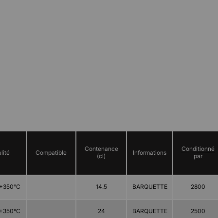
Contenance
Conditionné
lité
Compatible
Informations
(cl)
par
+350°C
14.5
BARQUETTE
2800
+350°C
24
BARQUETTE
2500