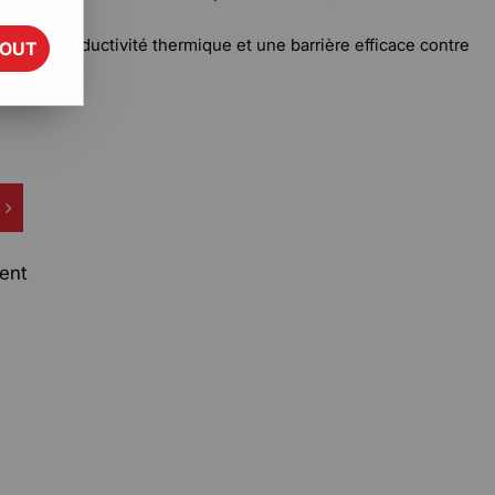
 ou froids.
llente conductivité thermique et une barrière efficace contre
TOUT
rément.
ent