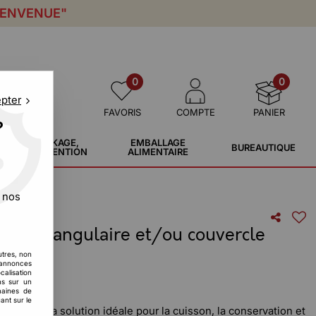
IENVENUE"
0
0
epter
FAVORIS
COMPTE
PANIER
?
STOCKAGE,
EMBALLAGE
BUREAUTIQUE
MANUTENTION
ALIMENTAIRE
 nos
m rectangulaire et/ou couvercle
utres, non
s annonces
calisation
ons sur un
maines de
ant sur le
minium, la solution idéale pour la cuisson, la conservation et