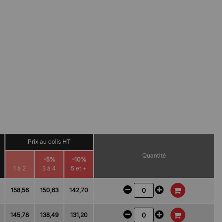
Prix au colis HT
Quantité
-5%
-10%
1 à 2
3 à 4
5 et +
158,56
150,63
142,70
145,78
138,49
131,20