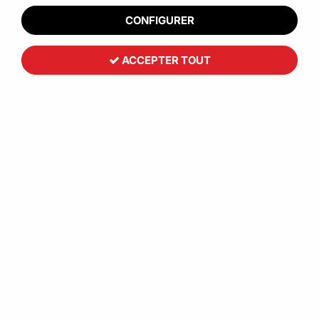
CONFIGURER
ACCEPTER TOUT
Barquette carton kraft pelliculé
scellable Food K