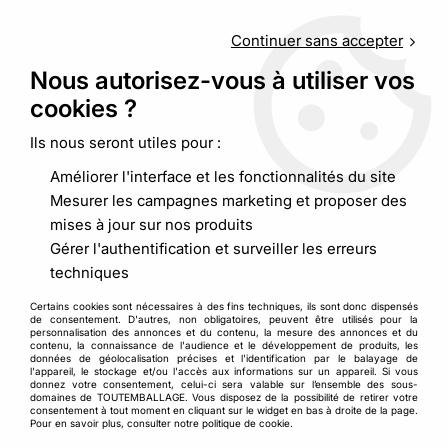
Service client
au
09 88 48 09 09
(non surtaxé) du
lundi au
vendredi de 9h00 à 19h00
Continuer sans accepter
Nous autorisez-vous à utiliser vos
cookies ?
0
Ils nous seront utiles pour :
Améliorer l'interface et les fonctionnalités du site
Accueil
>
Emballages alimentaires
>
Boites et pots
>
Barquette
Mesurer les campagnes marketing et proposer des
carton kraft pelliculé scellable Food K
mises à jour sur nos produits
Gérer l'authentification et surveiller les erreurs
techniques
Certains cookies sont nécessaires à des fins techniques, ils sont donc dispensés
de consentement. D'autres, non obligatoires, peuvent être utilisés pour la
personnalisation des annonces et du contenu, la mesure des annonces et du
contenu, la connaissance de l'audience et le développement de produits, les
données de géolocalisation précises et l'identification par le balayage de
l'appareil, le stockage et/ou l'accès aux informations sur un appareil. Si vous
donnez votre consentement, celui-ci sera valable sur l’ensemble des sous-
domaines de TOUTEMBALLAGE. Vous disposez de la possibilité de retirer votre
consentement à tout moment en cliquant sur le widget en bas à droite de la page.
Pour en savoir plus, consulter notre politique de cookie.