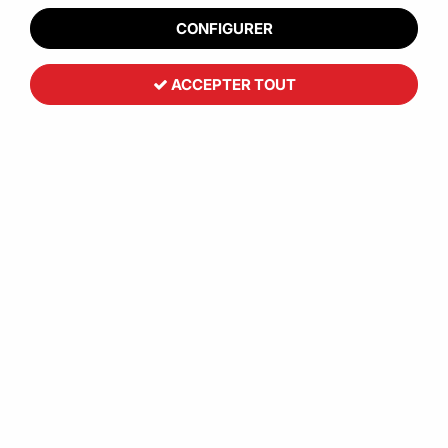
CONFIGURER
ACCEPTER TOUT
Boîte carton fenêtre transparent
et/ou couvercle