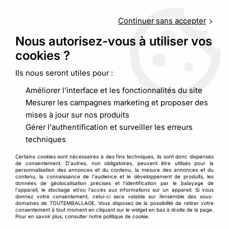
Service client
au
09 88 48 09 09
(non surtaxé) du
lundi au
vendredi de 9h00 à 19h00
Continuer sans accepter
Nous autorisez-vous à utiliser vos
cookies ?
0
Ils nous seront utiles pour :
Améliorer l'interface et les fonctionnalités du site
Accueil
>
Emballages alimentaires
>
Boites et pots
>
Boîte
Mesurer les campagnes marketing et proposer des
carton fenêtre transparent et/ou couvercle
mises à jour sur nos produits
Gérer l'authentification et surveiller les erreurs
techniques
Certains cookies sont nécessaires à des fins techniques, ils sont donc dispensés
de consentement. D'autres, non obligatoires, peuvent être utilisés pour la
personnalisation des annonces et du contenu, la mesure des annonces et du
contenu, la connaissance de l'audience et le développement de produits, les
données de géolocalisation précises et l'identification par le balayage de
l'appareil, le stockage et/ou l'accès aux informations sur un appareil. Si vous
donnez votre consentement, celui-ci sera valable sur l’ensemble des sous-
domaines de TOUTEMBALLAGE. Vous disposez de la possibilité de retirer votre
consentement à tout moment en cliquant sur le widget en bas à droite de la page.
Pour en savoir plus, consulter notre politique de cookie.