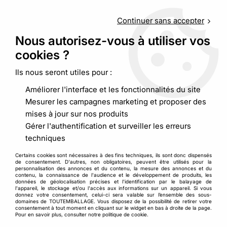
Service client
au
09 88 48 09 09
(non surtaxé) du
lundi au
vendredi de 9h00 à 19h00
Continuer sans accepter
Nous autorisez-vous à utiliser vos
cookies ?
0
Ils nous seront utiles pour :
Améliorer l'interface et les fonctionnalités du site
Accueil
>
Emballages alimentaires
>
Boites et pots
>
Boîte
Mesurer les campagnes marketing et proposer des
couvercle charnière ONDIPACK
mises à jour sur nos produits
Gérer l'authentification et surveiller les erreurs
techniques
Certains cookies sont nécessaires à des fins techniques, ils sont donc dispensés
de consentement. D'autres, non obligatoires, peuvent être utilisés pour la
personnalisation des annonces et du contenu, la mesure des annonces et du
contenu, la connaissance de l'audience et le développement de produits, les
données de géolocalisation précises et l'identification par le balayage de
l'appareil, le stockage et/ou l'accès aux informations sur un appareil. Si vous
donnez votre consentement, celui-ci sera valable sur l’ensemble des sous-
domaines de TOUTEMBALLAGE. Vous disposez de la possibilité de retirer votre
consentement à tout moment en cliquant sur le widget en bas à droite de la page.
Pour en savoir plus, consulter notre politique de cookie.