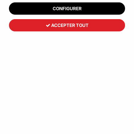
CONFIGURER
ACCEPTER TOUT
Boîte couvercle charnière ONDIPACK
60
,
51
€
HT
À partir de