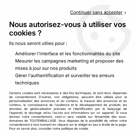
Service client
au
09 88 48 09 09
(non surtaxé) du
lundi au
vendredi de 9h00 à 19h00
Continuer sans accepter
Nous autorisez-vous à utiliser vos
cookies ?
0
Ils nous seront utiles pour :
Améliorer l'interface et les fonctionnalités du site
Accueil
>
>
Boite mousse écrue fermeture languette
Mesurer les campagnes marketing et proposer des
mises à jour sur nos produits
Gérer l'authentification et surveiller les erreurs
techniques
Certains cookies sont nécessaires à des fins techniques, ils sont donc dispensés
de consentement. D'autres, non obligatoires, peuvent être utilisés pour la
personnalisation des annonces et du contenu, la mesure des annonces et du
contenu, la connaissance de l'audience et le développement de produits, les
données de géolocalisation précises et l'identification par le balayage de
l'appareil, le stockage et/ou l'accès aux informations sur un appareil. Si vous
donnez votre consentement, celui-ci sera valable sur l’ensemble des sous-
domaines de TOUTEMBALLAGE. Vous disposez de la possibilité de retirer votre
consentement à tout moment en cliquant sur le widget en bas à droite de la page.
Pour en savoir plus, consulter notre politique de cookie.