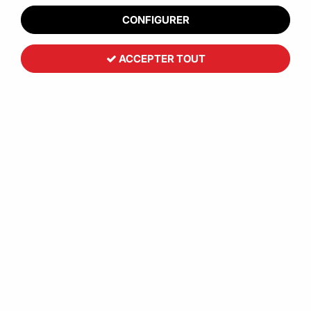
CONFIGURER
ACCEPTER TOUT
Toutemballage
Boite mousse écrue fermeture
languette
0
,
86
€
HT
À partir de
Réf. :
CCB00102
Protégez vos objets précieux en toute sérénité avec notre