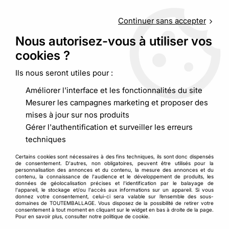
Service client
au
09 88 48 09 09
(non surtaxé) du
lundi au
vendredi de 9h00 à 19h00
Continuer sans accepter
Nous autorisez-vous à utiliser vos
cookies ?
0
Ils nous seront utiles pour :
Améliorer l'interface et les fonctionnalités du site
Accueil
>
Emballages alimentaires
>
Desserts et petits fours
>
Mesurer les campagnes marketing et proposer des
Boîte ronde noire réutilisable
mises à jour sur nos produits
Gérer l'authentification et surveiller les erreurs
techniques
Certains cookies sont nécessaires à des fins techniques, ils sont donc dispensés
de consentement. D'autres, non obligatoires, peuvent être utilisés pour la
personnalisation des annonces et du contenu, la mesure des annonces et du
contenu, la connaissance de l'audience et le développement de produits, les
données de géolocalisation précises et l'identification par le balayage de
l'appareil, le stockage et/ou l'accès aux informations sur un appareil. Si vous
donnez votre consentement, celui-ci sera valable sur l’ensemble des sous-
domaines de TOUTEMBALLAGE. Vous disposez de la possibilité de retirer votre
consentement à tout moment en cliquant sur le widget en bas à droite de la page.
Pour en savoir plus, consulter notre politique de cookie.