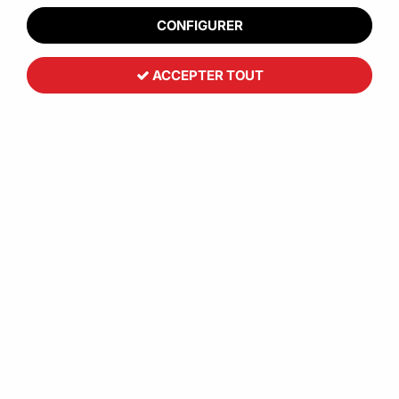
CONFIGURER
ACCEPTER TOUT
Boîte ronde noire réutilisable
79
,
52
€
HT