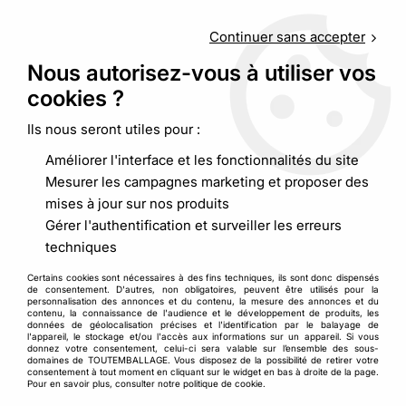
Service client
au
09 88 48 09 09
(non surtaxé) du
lundi au
vendredi de 9h00 à 19h00
Continuer sans accepter
Nous autorisez-vous à utiliser vos
cookies ?
0
Ils nous seront utiles pour :
Améliorer l'interface et les fonctionnalités du site
Accueil
>
>
Caisse à fond automatique plat bande adhésive
Mesurer les campagnes marketing et proposer des
ALLER/RETOUR
mises à jour sur nos produits
Gérer l'authentification et surveiller les erreurs
techniques
Certains cookies sont nécessaires à des fins techniques, ils sont donc dispensés
de consentement. D'autres, non obligatoires, peuvent être utilisés pour la
personnalisation des annonces et du contenu, la mesure des annonces et du
contenu, la connaissance de l'audience et le développement de produits, les
données de géolocalisation précises et l'identification par le balayage de
l'appareil, le stockage et/ou l'accès aux informations sur un appareil. Si vous
donnez votre consentement, celui-ci sera valable sur l’ensemble des sous-
domaines de TOUTEMBALLAGE. Vous disposez de la possibilité de retirer votre
consentement à tout moment en cliquant sur le widget en bas à droite de la page.
Pour en savoir plus, consulter notre politique de cookie.