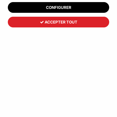
CONFIGURER
ACCEPTER TOUT
Caisse à fond automatique plat
bande adhésive ALLER/RETOUR