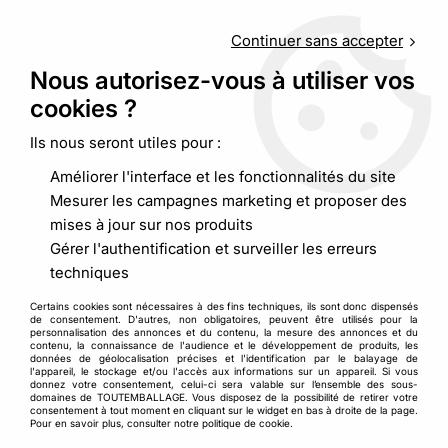
Service client
au
09 88 48 09 09
(non surtaxé) du
lundi au
vendredi de 9h00 à 19h00
Continuer sans accepter
Nous autorisez-vous à utiliser vos
cookies ?
0
Ils nous seront utiles pour :
Améliorer l'interface et les fonctionnalités du site
Accueil
>
Boite, carton d’emballage et caisse
>
Caisse carton
Mesurer les campagnes marketing et proposer des
déménagement
mises à jour sur nos produits
Gérer l'authentification et surveiller les erreurs
techniques
Certains cookies sont nécessaires à des fins techniques, ils sont donc dispensés
de consentement. D'autres, non obligatoires, peuvent être utilisés pour la
personnalisation des annonces et du contenu, la mesure des annonces et du
contenu, la connaissance de l'audience et le développement de produits, les
données de géolocalisation précises et l'identification par le balayage de
l'appareil, le stockage et/ou l'accès aux informations sur un appareil. Si vous
donnez votre consentement, celui-ci sera valable sur l’ensemble des sous-
domaines de TOUTEMBALLAGE. Vous disposez de la possibilité de retirer votre
consentement à tout moment en cliquant sur le widget en bas à droite de la page.
Pour en savoir plus, consulter notre politique de cookie.