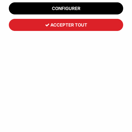
CONFIGURER
ACCEPTER TOUT
Caisse carton déménagement
1
,
86
€
HT
À partir de