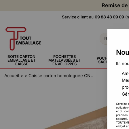
Remise de 
Service client
au
09 88 48 09 09
(n
Nou
BOITE CARTON
POCHETTES
POCHETTE,
EMBALLAGE ET
MATELASSÉES ET
SACHERIE
Ils no
CAISSE
ENVELOPPES
Amé
Accueil
>
>
Caisse carton homologuée ONU
Mes
pro
Gér
Certains 
obligatoi
et du con
précises 
appareil
TOUTEMBAL
widget en