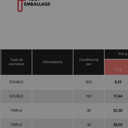
Prix à
Type de
Conditionné
Informations
cannelure
par
1 à 2
DOUBLE
300
9,22
DOUBLE
150
17,44
TRIPLE
35
20,30
TRIPLE
35
28,00