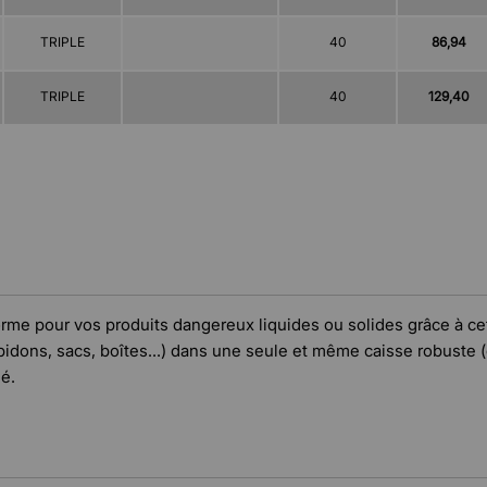
TRIPLE
40
86,94
TRIPLE
40
129,40
forme pour vos produits dangereux liquides ou solides grâce à
bidons, sacs, boîtes...) dans une seule et même caisse robuste (
é.