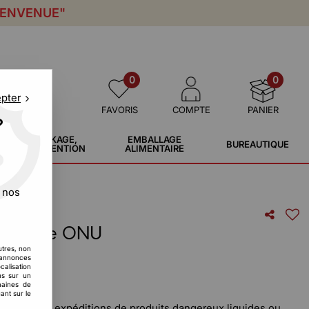
IENVENUE"
0
0
epter
FAVORIS
COMPTE
PANIER
?
STOCKAGE,
EMBALLAGE
BUREAUTIQUE
MANUTENTION
ALIMENTAIRE
 nos
mologuée ONU
utres, non
s annonces
calisation
ons sur un
maines de
ant sur le
urité de vos expéditions de produits dangereux liquides ou