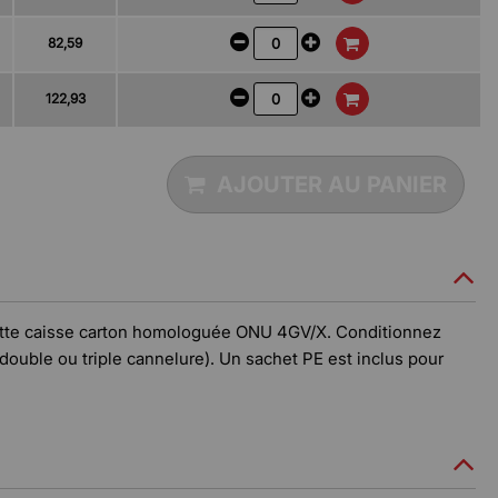
82,59
122,93
AJOUTER AU PANIER
 cette caisse carton homologuée ONU 4GV/X. Conditionnez
double ou triple cannelure). Un sachet PE est inclus pour