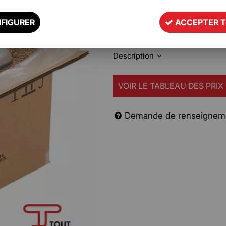
solides avec cette caisse cart
FIGURER
ACCEPTER 
large gamme de contenants (flaco
tranquillité d'esprit totale qua
Description
VOIR LE TABLEAU DES PRIX
Demande de renseignem