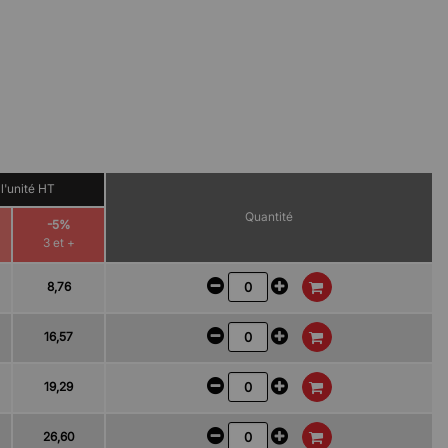
 l'unité HT
Quantité
-5%
3 et +
8,76
16,57
19,29
26,60