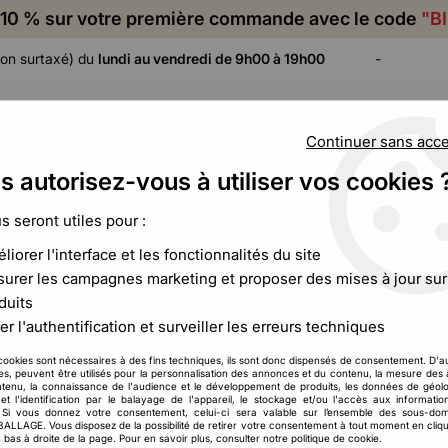
10 % sur votre première commande avec le code
"B
on surtaxé) du
lundi au vendredi de 9h00 à 19h00
-
Continuer sans acc
s autorisez-vous à utiliser vos cookies 
ADHÉSIF,
CALAGE ET
FILM ET
CERCLAGE,
PROTECTION
PALETTISATION
us seront utiles pour :
ÉTIQUETAGE
liorer l'interface et les fonctionnalités du site
urer les campagnes marketing et proposer des mises à jour sur
duits
Toutemballage
er l'authentification et surveiller les erreurs techniques
Caisse carton ho
cookies sont nécessaires à des fins techniques, ils sont donc dispensés de consentement. D'a
8
,
76
€
HT
res, peuvent être utilisés pour la personnalisation des annonces et du contenu, la mesure de
À partir de
tenu, la connaissance de l'audience et le développement de produits, les données de géolo
et l'identification par le balayage de l'appareil, le stockage et/ou l'accès aux informati
. Si vous donnez votre consentement, celui-ci sera valable sur l’ensemble des sous-do
Réf. :
CCB00097
LAGE. Vous disposez de la possibilité de retirer votre consentement à tout moment en cliqu
 bas à droite de la page. Pour en savoir plus, consulter notre politique de cookie.
Assurez la conformité et la séc