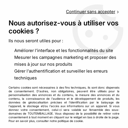
Service client
au
09 88 48 09 09
(non surtaxé) du
lundi au
vendredi de 9h00 à 19h00
Continuer sans accepter
Nous autorisez-vous à utiliser vos
cookies ?
0
Ils nous seront utiles pour :
Améliorer l'interface et les fonctionnalités du site
Accueil
>
>
Caisse carton longueur plus de 50 cm
Mesurer les campagnes marketing et proposer des
mises à jour sur nos produits
Gérer l'authentification et surveiller les erreurs
PROMO
-
0,44
€
techniques
Certains cookies sont nécessaires à des fins techniques, ils sont donc dispensés
de consentement. D'autres, non obligatoires, peuvent être utilisés pour la
personnalisation des annonces et du contenu, la mesure des annonces et du
contenu, la connaissance de l'audience et le développement de produits, les
données de géolocalisation précises et l'identification par le balayage de
l'appareil, le stockage et/ou l'accès aux informations sur un appareil. Si vous
donnez votre consentement, celui-ci sera valable sur l’ensemble des sous-
domaines de TOUTEMBALLAGE. Vous disposez de la possibilité de retirer votre
consentement à tout moment en cliquant sur le widget en bas à droite de la page.
Pour en savoir plus, consulter notre politique de cookie.