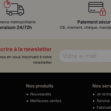
Paiement sécur
rance métropolitaine
ivraison 24/72h
CB, virement, chèque, mandat
crire à la newsletter
mos en vous inscrivant à notre
newsletter
Nos produits
Nos ser
Nouveautés
Je reche
Meilleures ventes
Service
Fabricat