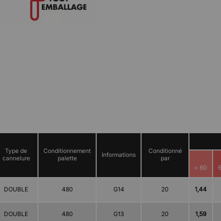
Type de
Conditionnement
Conditionné
Informations
cannelure
palette
par
< 60
6
DOUBLE
480
G14
20
1,44
DOUBLE
480
G13
20
1,59