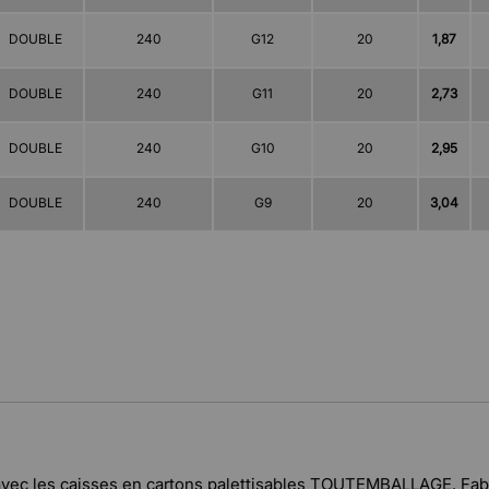
DOUBLE
240
G12
20
1,87
DOUBLE
240
G11
20
2,73
DOUBLE
240
G10
20
2,95
DOUBLE
240
G9
20
3,04
 avec les caisses en cartons palettisables TOUTEMBALLAGE. Fab