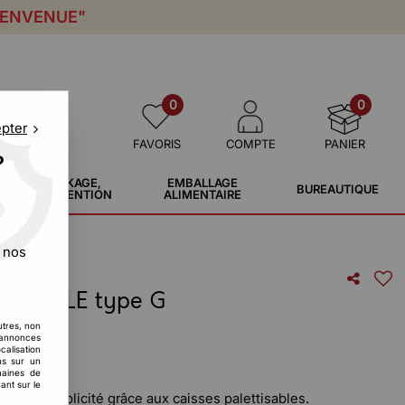
IENVENUE"
0
0
epter
FAVORIS
COMPTE
PANIER
?
STOCKAGE,
EMBALLAGE
BUREAUTIQUE
MANUTENTION
ALIMENTAIRE
 nos
 RECYCLE type G
utres, non
s annonces
calisation
ons sur un
maines de
ant sur le
toute simplicité grâce aux caisses palettisables.