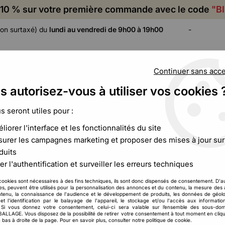
10 % sur votre première commande avec le code
"B
on surtaxé) du
lundi au vendredi de 9h00 à 19h00
-
Continuer sans acc
s autorisez-vous à utiliser vos cookies 
ADHÉSIF,
CALAGE ET
FILM ET
CERCLAGE,
PROTECTION
PALETTISATION
us seront utiles pour :
ÉTIQUETAGE
liorer l'interface et les fonctionnalités du site
urer les campagnes marketing et proposer des mises à jour sur
duits
er l'authentification et surveiller les erreurs techniques
Caisse Galia 100%
cookies sont nécessaires à des fins techniques, ils sont donc dispensés de consentement. D'a
1
,
08
€
HT
À partir de
res, peuvent être utilisés pour la personnalisation des annonces et du contenu, la mesure de
tenu, la connaissance de l'audience et le développement de produits, les données de géolo
et l'identification par le balayage de l'appareil, le stockage et/ou l'accès aux informati
. Si vous donnez votre consentement, celui-ci sera valable sur l’ensemble des sous-do
Réf. :
CCB00294
LAGE. Vous disposez de la possibilité de retirer votre consentement à tout moment en cliqu
Ouvrez et fermer vos caisses en 
 bas à droite de la page. Pour en savoir plus, consulter notre politique de cookie.