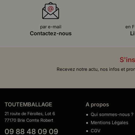
par e-mail
en F
Contactez-nous
L
S'ins
Recevez notre actu, nos infos et pro
TOUTEMBALLAGE
A propos
21 route de Férolles, Lot 6
Qui sommes-nous ?
77170 Brie Comte Robert
Mentions Légales
09 88 48 09 09
CGV