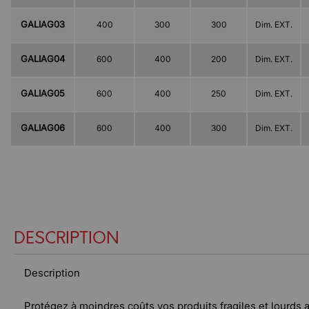
GALIAG03
400
300
300
Dim. EXT.
GALIAG04
600
400
200
Dim. EXT.
GALIAG05
600
400
250
Dim. EXT.
GALIAG06
600
400
300
Dim. EXT.
DESCRIPTION
Description
Protégez à moindres coûts vos produits fragiles et lourds