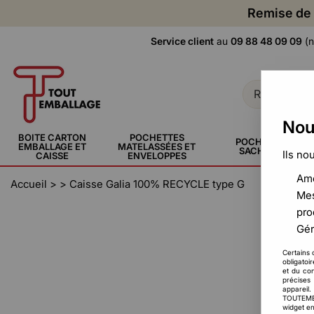
Remise de 
Service client
au
09 88 48 09 09
(n
Nou
BOITE CARTON
POCHETTES
POCHETTE,
EMBALLAGE ET
MATELASSÉES ET
SACHERIE
Ils no
CAISSE
ENVELOPPES
Amé
Accueil
>
>
Caisse Galia 100% RECYCLE type G
Mes
pro
Gér
Certains 
obligatoi
et du con
précises 
appareil
TOUTEMBAL
widget en