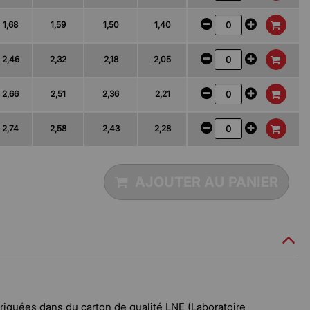
1,68
1,59
1,50
1,40
2,46
2,32
2,18
2,05
2,66
2,51
2,36
2,21
2,74
2,58
2,43
2,28
AJOUTER AU PANIER
riquées dans du carton de qualité LNE (Laboratoire