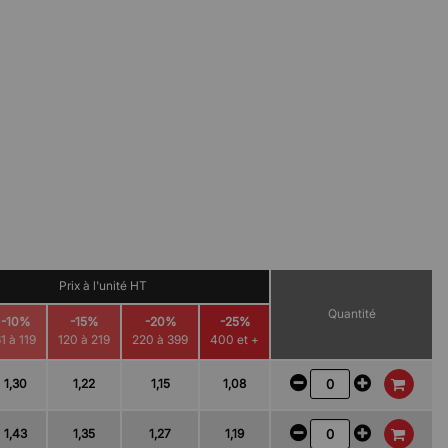
Prix à l'unité HT
Quantité
-10%
-15%
-20%
-25%
1 à 119
120 à 219
220 à 399
400 et +
1,30
1,22
1,15
1,08
1,43
1,35
1,27
1,19