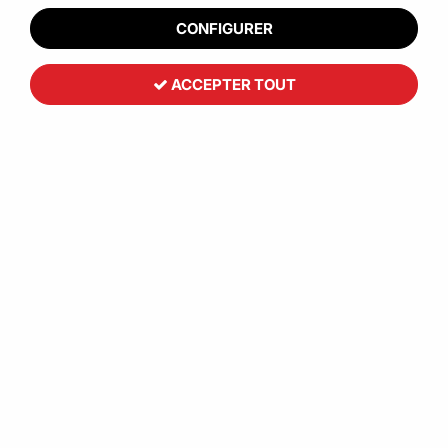
CONFIGURER
ACCEPTER TOUT
Toutemballage
Cornière composite adhésive