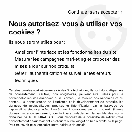
Service client
au
09 88 48 09 09
(non surtaxé) du
lundi au
vendredi de 9h00 à 19h00
Continuer sans accepter
Nous autorisez-vous à utiliser vos
cookies ?
0
Ils nous seront utiles pour :
Améliorer l'interface et les fonctionnalités du site
Accueil
>
Palettisation et film
>
Protection palettes
>
Cornière
Mesurer les campagnes marketing et proposer des
composite adhésive
mises à jour sur nos produits
Gérer l'authentification et surveiller les erreurs
techniques
Certains cookies sont nécessaires à des fins techniques, ils sont donc dispensés
de consentement. D'autres, non obligatoires, peuvent être utilisés pour la
personnalisation des annonces et du contenu, la mesure des annonces et du
contenu, la connaissance de l'audience et le développement de produits, les
données de géolocalisation précises et l'identification par le balayage de
l'appareil, le stockage et/ou l'accès aux informations sur un appareil. Si vous
donnez votre consentement, celui-ci sera valable sur l’ensemble des sous-
domaines de TOUTEMBALLAGE. Vous disposez de la possibilité de retirer votre
consentement à tout moment en cliquant sur le widget en bas à droite de la page.
Pour en savoir plus, consulter notre politique de cookie.