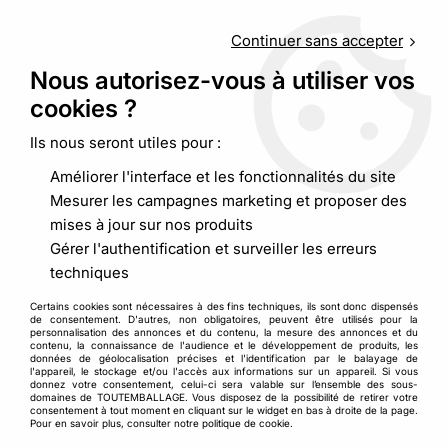
Service client
au
09 88 48 09 09
(non surtaxé) du
lundi au
vendredi de 9h00 à 19h00
Continuer sans accepter
Nous autorisez-vous à utiliser vos
cookies ?
0
Ils nous seront utiles pour :
Améliorer l'interface et les fonctionnalités du site
Accueil
>
Emballages alimentaires
>
Desserts et petits fours
>
Mesurer les campagnes marketing et proposer des
Coupe dessert et/ou couvercle et pied
mises à jour sur nos produits
Gérer l'authentification et surveiller les erreurs
techniques
Certains cookies sont nécessaires à des fins techniques, ils sont donc dispensés
de consentement. D'autres, non obligatoires, peuvent être utilisés pour la
personnalisation des annonces et du contenu, la mesure des annonces et du
contenu, la connaissance de l'audience et le développement de produits, les
données de géolocalisation précises et l'identification par le balayage de
l'appareil, le stockage et/ou l'accès aux informations sur un appareil. Si vous
donnez votre consentement, celui-ci sera valable sur l’ensemble des sous-
domaines de TOUTEMBALLAGE. Vous disposez de la possibilité de retirer votre
consentement à tout moment en cliquant sur le widget en bas à droite de la page.
Pour en savoir plus, consulter notre politique de cookie.