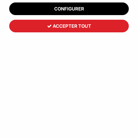
CONFIGURER
ACCEPTER TOUT
Couverts bois
44
,
84
€
HT
À partir de