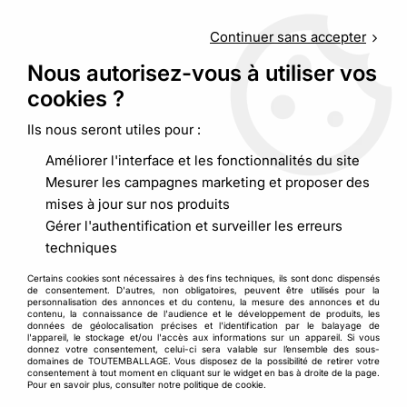
Service client
au
09 88 48 09 09
(non surtaxé) du
lundi au
vendredi de 9h00 à 19h00
Continuer sans accepter
Nous autorisez-vous à utiliser vos
cookies ?
0
Ils nous seront utiles pour :
Améliorer l'interface et les fonctionnalités du site
Accueil
>
Emballages alimentaires
>
Snacking
>
Couverts bois
Mesurer les campagnes marketing et proposer des
mises à jour sur nos produits
Gérer l'authentification et surveiller les erreurs
techniques
Certains cookies sont nécessaires à des fins techniques, ils sont donc dispensés
de consentement. D'autres, non obligatoires, peuvent être utilisés pour la
personnalisation des annonces et du contenu, la mesure des annonces et du
contenu, la connaissance de l'audience et le développement de produits, les
données de géolocalisation précises et l'identification par le balayage de
l'appareil, le stockage et/ou l'accès aux informations sur un appareil. Si vous
donnez votre consentement, celui-ci sera valable sur l’ensemble des sous-
domaines de TOUTEMBALLAGE. Vous disposez de la possibilité de retirer votre
consentement à tout moment en cliquant sur le widget en bas à droite de la page.
Pour en savoir plus, consulter notre politique de cookie.