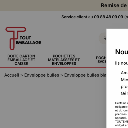
Remise de 
Service client
au
09 88 48 09 09
(n
Nou
BOITE CARTON
POCHETTES
POCHETTE,
EMBALLAGE ET
MATELASSÉES ET
SACHERIE
Ils no
CAISSE
ENVELOPPES
Amé
Accueil
>
Enveloppe bulles
>
Enveloppe bulles blanche
>
Env
Mes
pro
Gér
Certains 
obligatoi
et du con
précises 
appareil
TOUTEMBAL
widget en