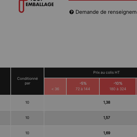
Demande de renseignem
Prix au colis HT
Conditionné
par
-5%
-10%
< 36
72 à 144
180 à 324
10
1,38
10
1,57
10
1,69