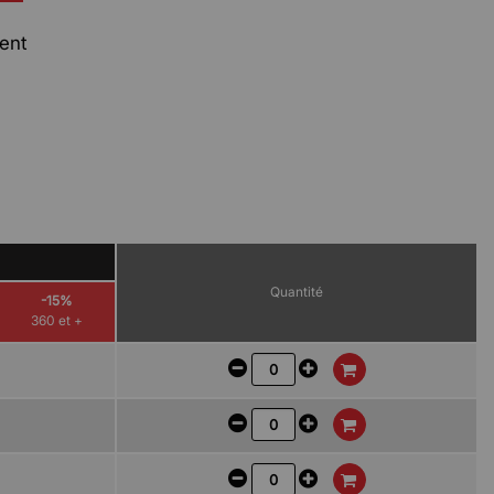
ent
Quantité
-15%
360 et +