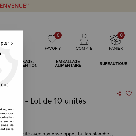
IENVENUE"
0
0
epter
FAVORIS
COMPTE
PANIER
?
STOCKAGE,
EMBALLAGE
BUREAUTIQUE
MANUTENTION
ALIMENTAIRE
 nos
lanche - Lot de 10 unités
utres, non
s annonces
calisation
ons sur un
maines de
ant sur le
 toute sérénité avec nos enveloppes bulles blanches,