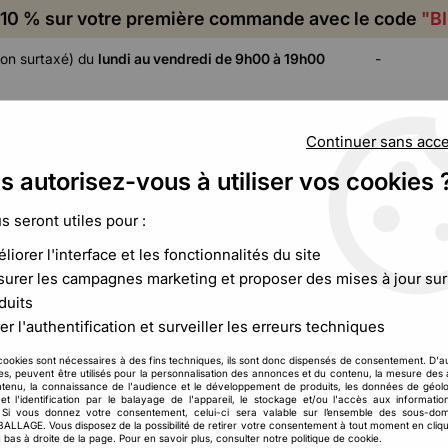
10 % sur votre première commande avec le code
"B
on surtaxé) du
lundi au vendredi de 9h00 à 19h00
-
Continuer sans acc
s autorisez-vous à utiliser vos cookies 
ADHÉSIF,
CALAGE ET
FILM ET
CERCLAGE,
PROTECTION
PALETTISATION
us seront utiles pour :
ÉTIQUETAGE
liorer l'interface et les fonctionnalités du site
eloppe bulles blanche - Lot de 10 unités
urer les campagnes marketing et proposer des mises à jour sur
duits
er l'authentification et surveiller les erreurs techniques
Enveloppe bulles b
cookies sont nécessaires à des fins techniques, ils sont donc dispensés de consentement. D'a
1
,
38
€
HT
À partir de
res, peuvent être utilisés pour la personnalisation des annonces et du contenu, la mesure de
tenu, la connaissance de l'audience et le développement de produits, les données de géolo
et l'identification par le balayage de l'appareil, le stockage et/ou l'accès aux informati
. Si vous donnez votre consentement, celui-ci sera valable sur l’ensemble des sous-do
Réf. :
CCB00471
LAGE. Vous disposez de la possibilité de retirer votre consentement à tout moment en cliqu
Expédiez vos objets fragiles en
 bas à droite de la page. Pour en savoir plus, consulter notre politique de cookie.