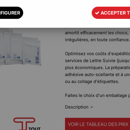
désormais disponibles en lot pr
FIGURER
ACCEPTER 
Alliant légèreté et robustesse, 
protection maximale à vos articl
amortit efficacement les chocs
irrégulières, en toute confiance.
Optimisez vos coûts d'expédition
services de Lettre Suivie (jusqu
plus économiques. La préparatio
adhésive auto-scellante et à un
ou au collage d'étiquettes.
Faites le choix d'un emballage 
Description
VOIR LE TABLEAU DES PRIX