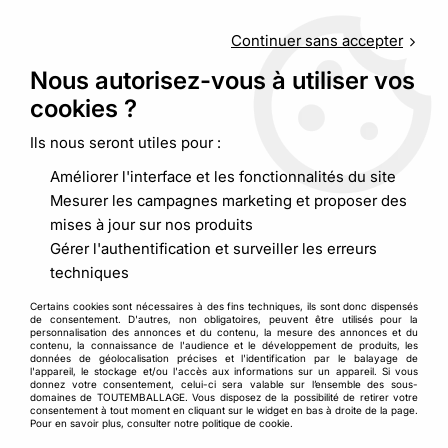
Service client
au
09 88 48 09 09
(non surtaxé) du
lundi au
vendredi de 9h00 à 19h00
Continuer sans accepter
Nous autorisez-vous à utiliser vos
cookies ?
0
Ils nous seront utiles pour :
Améliorer l'interface et les fonctionnalités du site
Accueil
>
Palettisation et film
>
Film étirable manuel
>
Film
Mesurer les campagnes marketing et proposer des
étirable manuel imprimé
mises à jour sur nos produits
Gérer l'authentification et surveiller les erreurs
techniques
Certains cookies sont nécessaires à des fins techniques, ils sont donc dispensés
de consentement. D'autres, non obligatoires, peuvent être utilisés pour la
personnalisation des annonces et du contenu, la mesure des annonces et du
contenu, la connaissance de l'audience et le développement de produits, les
données de géolocalisation précises et l'identification par le balayage de
l'appareil, le stockage et/ou l'accès aux informations sur un appareil. Si vous
donnez votre consentement, celui-ci sera valable sur l’ensemble des sous-
domaines de TOUTEMBALLAGE. Vous disposez de la possibilité de retirer votre
consentement à tout moment en cliquant sur le widget en bas à droite de la page.
Pour en savoir plus, consulter notre politique de cookie.