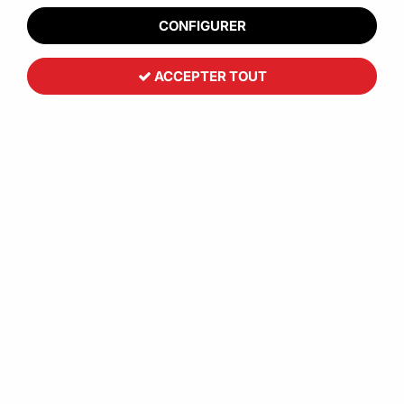
CONFIGURER
ACCEPTER TOUT
Toutemballage
Kit poignée pour film étirable
2
,
49
€
HT
Réf. :
CCB00080
Transformez l'application de votre film étirable manuel en