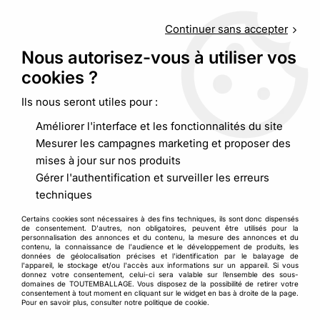
Service client
au
09 88 48 09 09
(non surtaxé) du
lundi au
vendredi de 9h00 à 19h00
Continuer sans accepter
Nous autorisez-vous à utiliser vos
cookies ?
0
Ils nous seront utiles pour :
Améliorer l'interface et les fonctionnalités du site
Accueil
>
Stockage et manutention
>
Mesurer les campagnes marketing et proposer des
Dévidoir scotch et film étirable
>
Kit poignée pour film étirable
mises à jour sur nos produits
Gérer l'authentification et surveiller les erreurs
techniques
Certains cookies sont nécessaires à des fins techniques, ils sont donc dispensés
de consentement. D'autres, non obligatoires, peuvent être utilisés pour la
personnalisation des annonces et du contenu, la mesure des annonces et du
contenu, la connaissance de l'audience et le développement de produits, les
données de géolocalisation précises et l'identification par le balayage de
l'appareil, le stockage et/ou l'accès aux informations sur un appareil. Si vous
donnez votre consentement, celui-ci sera valable sur l’ensemble des sous-
domaines de TOUTEMBALLAGE. Vous disposez de la possibilité de retirer votre
consentement à tout moment en cliquant sur le widget en bas à droite de la page.
Pour en savoir plus, consulter notre politique de cookie.