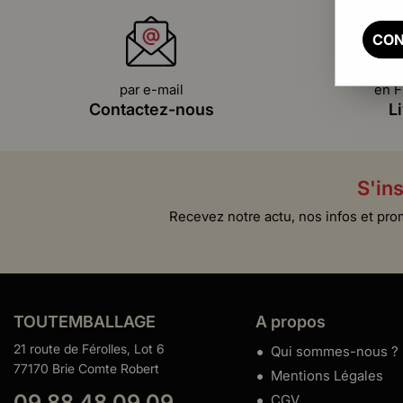
CON
par e-mail
en F
Contactez-nous
L
S'ins
Recevez notre actu, nos infos et pro
TOUTEMBALLAGE
A propos
21 route de Férolles, Lot 6
Qui sommes-nous ?
77170 Brie Comte Robert
Mentions Légales
09 88 48 09 09
CGV