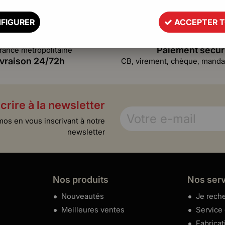
FIGURER
ACCEPTER 
Paiement sécur
rance métropolitaine
ivraison 24/72h
CB, virement, chèque, mandat
crire à la newsletter
mos en vous inscrivant à notre
newsletter
Nos produits
Nos ser
Nouveautés
Je reche
Meilleures ventes
Service
Fabricat