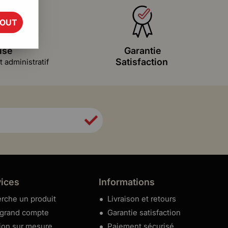
TOUT
isé
Garantie
Satisfaction
 administratif
vices
Informations
rche un produit
Livraison et retours
 grand compte
Garantie satisfaction
ion sur mesure
Paiement sécurisé