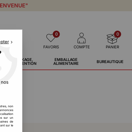
IENVENUE"
0
0
epter
FAVORIS
COMPTE
PANIER
?
STOCKAGE,
EMBALLAGE
BUREAUTIQUE
MANUTENTION
ALIMENTAIRE
 nos
utres, non
s annonces
calisation
ons sur un
maines de
ant sur le