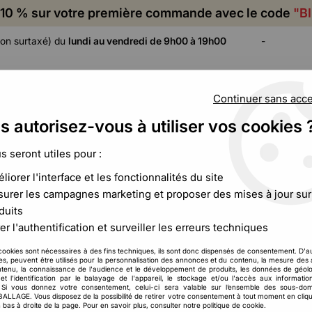
10 % sur votre première commande avec le code
"B
on surtaxé) du
lundi au vendredi de 9h00 à 19h00
-
Continuer sans acc
s autorisez-vous à utiliser vos cookies 
ADHÉSIF,
CALAGE ET
FILM ET
CERCLAGE,
PROTECTION
PALETTISATION
us seront utiles pour :
ÉTIQUETAGE
liorer l'interface et les fonctionnalités du site
urer les campagnes marketing et proposer des mises à jour sur
duits
Index des marques
er l'authentification et surveiller les erreurs techniques
cookies sont nécessaires à des fins techniques, ils sont donc dispensés de consentement. D'a
res, peuvent être utilisés pour la personnalisation des annonces et du contenu, la mesure de
tenu, la connaissance de l'audience et le développement de produits, les données de géolo
et l'identification par le balayage de l'appareil, le stockage et/ou l'accès aux informati
. Si vous donnez votre consentement, celui-ci sera valable sur l’ensemble des sous-do
LAGE. Vous disposez de la possibilité de retirer votre consentement à tout moment en cliqu
 bas à droite de la page. Pour en savoir plus, consulter notre politique de cookie.