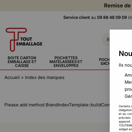
Remise de 
Service client
au
09 88 48 09 09
(n
Nou
BOITE CARTON
POCHETTES
POCHETTE,
EMBALLAGE ET
MATELASSÉES ET
SACHERIE
Ils no
CAISSE
ENVELOPPES
Amé
Accueil
>
Index des marques
Mes
pro
Gér
Please add method BrandIndexTemplate::buildContent()
Certains 
obligatoi
et du con
précises 
appareil
TOUTEMBAL
widget en