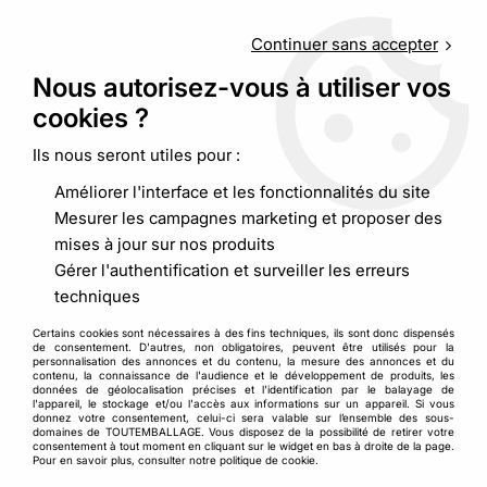
Service client
au
09 88 48 09 09
(non surtaxé) du
lundi au
vendredi de 9h00 à 19h00
Continuer sans accepter
Nous autorisez-vous à utiliser vos
cookies ?
0
Ils nous seront utiles pour :
Améliorer l'interface et les fonctionnalités du site
Accueil
>
Calage et protection
>
Mesurer les campagnes marketing et proposer des
Carton ondulé et plaque intercalaire
>
Plaque carton alvéolaire
mises à jour sur nos produits
Gérer l'authentification et surveiller les erreurs
techniques
Certains cookies sont nécessaires à des fins techniques, ils sont donc dispensés
de consentement. D'autres, non obligatoires, peuvent être utilisés pour la
personnalisation des annonces et du contenu, la mesure des annonces et du
contenu, la connaissance de l'audience et le développement de produits, les
données de géolocalisation précises et l'identification par le balayage de
l'appareil, le stockage et/ou l'accès aux informations sur un appareil. Si vous
donnez votre consentement, celui-ci sera valable sur l’ensemble des sous-
domaines de TOUTEMBALLAGE. Vous disposez de la possibilité de retirer votre
consentement à tout moment en cliquant sur le widget en bas à droite de la page.
Pour en savoir plus, consulter notre politique de cookie.