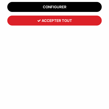
CONFIGURER
ACCEPTER TOUT
Plaque carton alvéolaire
361
,
03
€
HT