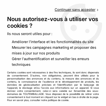
Service client
au
09 88 48 09 09
(non surtaxé) du
lundi au
vendredi de 9h00 à 19h00
Continuer sans accepter
Nous autorisez-vous à utiliser vos
cookies ?
0
Ils nous seront utiles pour :
Améliorer l'interface et les fonctionnalités du site
Accueil
>
Calage et protection
>
Mesurer les campagnes marketing et proposer des
Carton ondulé et plaque intercalaire
>
Plaque intercalaire de
mises à jour sur nos produits
caisse
Gérer l'authentification et surveiller les erreurs
techniques
Certains cookies sont nécessaires à des fins techniques, ils sont donc dispensés
de consentement. D'autres, non obligatoires, peuvent être utilisés pour la
personnalisation des annonces et du contenu, la mesure des annonces et du
contenu, la connaissance de l'audience et le développement de produits, les
données de géolocalisation précises et l'identification par le balayage de
l'appareil, le stockage et/ou l'accès aux informations sur un appareil. Si vous
donnez votre consentement, celui-ci sera valable sur l’ensemble des sous-
domaines de TOUTEMBALLAGE. Vous disposez de la possibilité de retirer votre
consentement à tout moment en cliquant sur le widget en bas à droite de la page.
Pour en savoir plus, consulter notre politique de cookie.