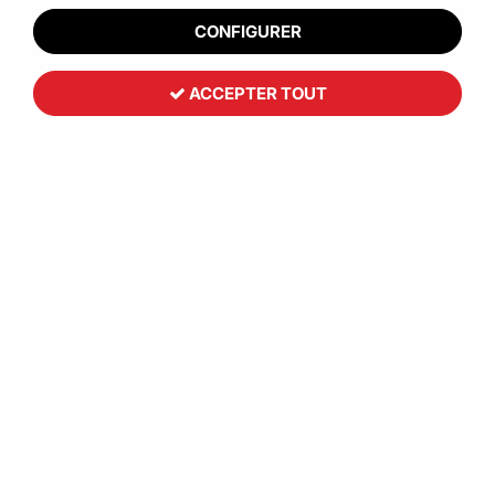
CONFIGURER
ACCEPTER TOUT
Toutemballage
Plaque intercalaire de caisse
233
,
69
€
HT
À partir de
Réf. :
CCB00125
Optimisez la protection et la stabilité de vos produits dans