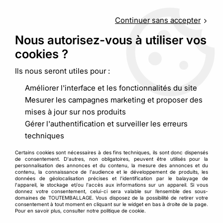
Service client
au
09 88 48 09 09
(non surtaxé) du
lundi au
vendredi de 9h00 à 19h00
Continuer sans accepter
Nous autorisez-vous à utiliser vos
cookies ?
0
Ils nous seront utiles pour :
Améliorer l'interface et les fonctionnalités du site
Accueil
>
Pochettes matelassées et enveloppes
>
Mesurer les campagnes marketing et proposer des
Pochette plastique opaque
>
Pochette plastique opaque 100%
mises à jour sur nos produits
recyclée
Gérer l'authentification et surveiller les erreurs
techniques
Certains cookies sont nécessaires à des fins techniques, ils sont donc dispensés
de consentement. D'autres, non obligatoires, peuvent être utilisés pour la
personnalisation des annonces et du contenu, la mesure des annonces et du
contenu, la connaissance de l'audience et le développement de produits, les
données de géolocalisation précises et l'identification par le balayage de
l'appareil, le stockage et/ou l'accès aux informations sur un appareil. Si vous
donnez votre consentement, celui-ci sera valable sur l’ensemble des sous-
domaines de TOUTEMBALLAGE. Vous disposez de la possibilité de retirer votre
consentement à tout moment en cliquant sur le widget en bas à droite de la page.
Pour en savoir plus, consulter notre politique de cookie.