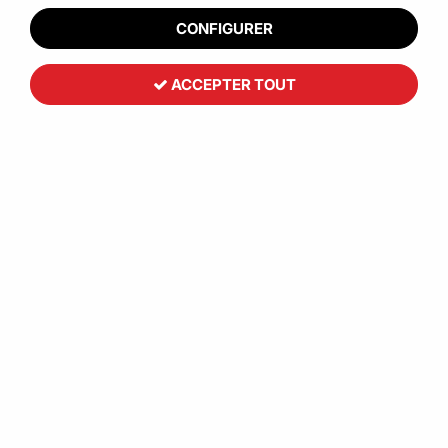
CONFIGURER
ACCEPTER TOUT
Pochette plastique opaque 100%
recyclée
41
,
74
€
HT
À partir de
Réf. :
CCB00320
Expédiez vos produits d'une façon plus écologiques avec