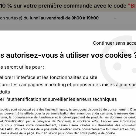
10 % sur votre première commande avec le code
"B
on surtaxé) du
lundi au vendredi de 9h00 à 19h00
-
Continuer sans acc
s autorisez-vous à utiliser vos cookies 
ADHÉSIF,
CALAGE ET
FILM ET
CERCLAGE,
PROTECTION
PALETTISATION
us seront utiles pour :
ÉTIQUETAGE
liorer l'interface et les fonctionnalités du site
forme
urer les campagnes marketing et proposer des mises à jour sur
duits
Sac d'emballage par taille et forme
er l'authentification et surveiller les erreurs techniques
cookies sont nécessaires à des fins techniques, ils sont donc dispensés de consentement. D'a
res, peuvent être utilisés pour la personnalisation des annonces et du contenu, la mesure de
tenu, la connaissance de l'audience et le développement de produits, les données de géolo
et l'identification par le balayage de l'appareil, le stockage et/ou l'accès aux informati
37 articles
. Si vous donnez votre consentement, celui-ci sera valable sur l’ensemble des sous-do
LAGE. Vous disposez de la possibilité de retirer votre consentement à tout moment en cliqu
 bas à droite de la page. Pour en savoir plus, consulter notre politique de cookie.