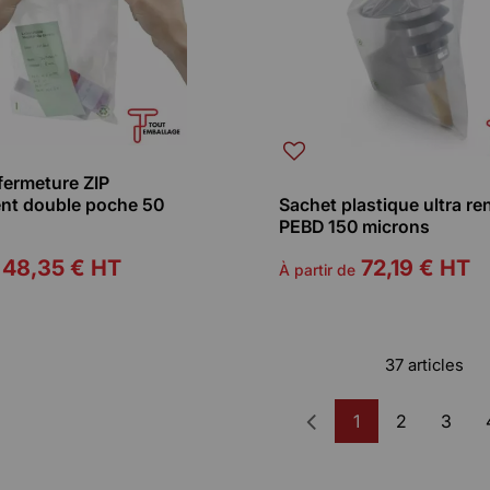
fermeture ZIP
ent double poche 50
Sachet plastique ultra re
PEBD 150 microns
48,35 €
HT
72,19 €
HT
À partir de
37 articles
1
2
3