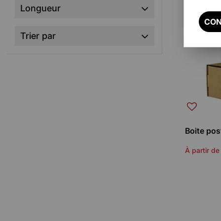
Longueur
CON
Trier par
Boite pos
À partir de