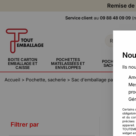
Remise de 
Service client
au
09 88 48 09 09
(n
Nou
BOITE CARTON
POCHETTES
POCHETTE,
EMBALLAGE ET
MATELASSÉES ET
SACHERIE
Ils no
CAISSE
ENVELOPPES
Amé
Accueil
>
Pochette, sacherie
>
Sac d'emballage par taille et 
Mes
pro
Gér
Certains 
obligatoi
et du con
précises 
Filtrer par
appareil
TOUTEMBAL
widget en