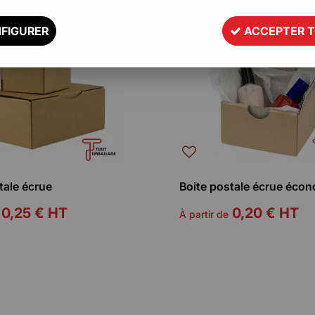
FIGURER
ACCEPTER 
tale écrue
Boite postale écrue éco
0,25 €
HT
0,20 €
HT
À partir de