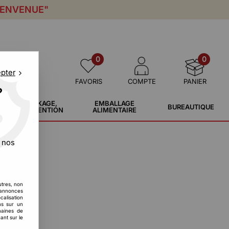
IENVENUE"
0
0
epter
FAVORIS
COMPTE
PANIER
?
STOCKAGE,
EMBALLAGE
BUREAUTIQUE
MANUTENTION
ALIMENTAIRE
 nos
utres, non
s annonces
calisation
ons sur un
maines de
ant sur le