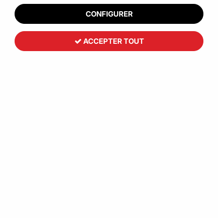
CONFIGURER
ACCEPTER TOUT
Pot carton et/ou couvercle carton ou
RPET