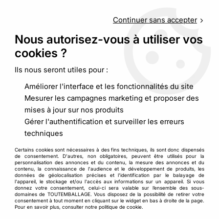
Service client
au
09 88 48 09 09
(non surtaxé) du
lundi au
vendredi de 9h00 à 19h00
Continuer sans accepter
Nous autorisez-vous à utiliser vos
cookies ?
0
Ils nous seront utiles pour :
Améliorer l'interface et les fonctionnalités du site
Accueil
>
Emballages alimentaires
>
Boites et pots
>
Pot carton
Mesurer les campagnes marketing et proposer des
et/ou couvercle carton ou RPET
mises à jour sur nos produits
Gérer l'authentification et surveiller les erreurs
techniques
Certains cookies sont nécessaires à des fins techniques, ils sont donc dispensés
de consentement. D'autres, non obligatoires, peuvent être utilisés pour la
personnalisation des annonces et du contenu, la mesure des annonces et du
contenu, la connaissance de l'audience et le développement de produits, les
données de géolocalisation précises et l'identification par le balayage de
l'appareil, le stockage et/ou l'accès aux informations sur un appareil. Si vous
donnez votre consentement, celui-ci sera valable sur l’ensemble des sous-
domaines de TOUTEMBALLAGE. Vous disposez de la possibilité de retirer votre
consentement à tout moment en cliquant sur le widget en bas à droite de la page.
Pour en savoir plus, consulter notre politique de cookie.