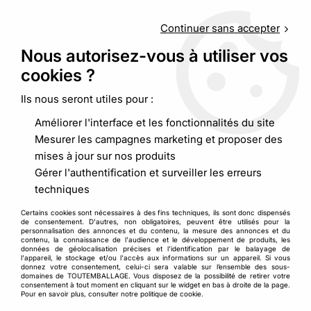
Service client
au
09 88 48 09 09
(non surtaxé) du
lundi au
vendredi de 9h00 à 19h00
Continuer sans accepter
Nous autorisez-vous à utiliser vos
cookies ?
0
Ils nous seront utiles pour :
Améliorer l'interface et les fonctionnalités du site
Accueil
>
Emballages alimentaires
>
Boites et pots
>
Pot et/ou
Mesurer les campagnes marketing et proposer des
couvercle plastique transparent
mises à jour sur nos produits
Gérer l'authentification et surveiller les erreurs
techniques
Certains cookies sont nécessaires à des fins techniques, ils sont donc dispensés
de consentement. D'autres, non obligatoires, peuvent être utilisés pour la
personnalisation des annonces et du contenu, la mesure des annonces et du
contenu, la connaissance de l'audience et le développement de produits, les
données de géolocalisation précises et l'identification par le balayage de
l'appareil, le stockage et/ou l'accès aux informations sur un appareil. Si vous
donnez votre consentement, celui-ci sera valable sur l’ensemble des sous-
domaines de TOUTEMBALLAGE. Vous disposez de la possibilité de retirer votre
consentement à tout moment en cliquant sur le widget en bas à droite de la page.
Pour en savoir plus, consulter notre politique de cookie.