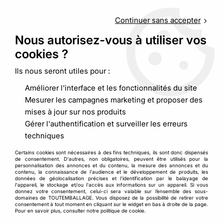
Service client
au
09 88 48 09 09
(non surtaxé) du
lundi au
vendredi de 9h00 à 19h00
Continuer sans accepter
Nous autorisez-vous à utiliser vos
cookies ?
0
Ils nous seront utiles pour :
Améliorer l'interface et les fonctionnalités du site
Accueil
>
Emballages alimentaires
>
Boites et pots
>
Pot
Mesurer les campagnes marketing et proposer des
étanche transparent et/ou couvercle
mises à jour sur nos produits
Gérer l'authentification et surveiller les erreurs
techniques
Certains cookies sont nécessaires à des fins techniques, ils sont donc dispensés
de consentement. D'autres, non obligatoires, peuvent être utilisés pour la
personnalisation des annonces et du contenu, la mesure des annonces et du
contenu, la connaissance de l'audience et le développement de produits, les
données de géolocalisation précises et l'identification par le balayage de
l'appareil, le stockage et/ou l'accès aux informations sur un appareil. Si vous
donnez votre consentement, celui-ci sera valable sur l’ensemble des sous-
domaines de TOUTEMBALLAGE. Vous disposez de la possibilité de retirer votre
consentement à tout moment en cliquant sur le widget en bas à droite de la page.
Pour en savoir plus, consulter notre politique de cookie.