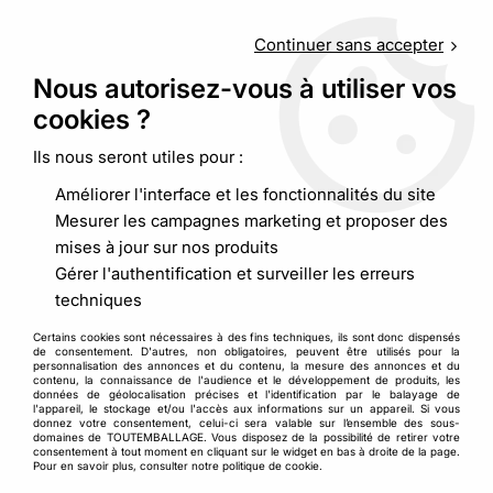
Service client
au
09 88 48 09 09
(non surtaxé) du
lundi au
vendredi de 9h00 à 19h00
Continuer sans accepter
Nous autorisez-vous à utiliser vos
cookies ?
0
Ils nous seront utiles pour :
Améliorer l'interface et les fonctionnalités du site
Accueil
>
Emballages alimentaires
>
Snacking
>
Rince-doigts
Mesurer les campagnes marketing et proposer des
mises à jour sur nos produits
Gérer l'authentification et surveiller les erreurs
techniques
Certains cookies sont nécessaires à des fins techniques, ils sont donc dispensés
de consentement. D'autres, non obligatoires, peuvent être utilisés pour la
personnalisation des annonces et du contenu, la mesure des annonces et du
contenu, la connaissance de l'audience et le développement de produits, les
données de géolocalisation précises et l'identification par le balayage de
l'appareil, le stockage et/ou l'accès aux informations sur un appareil. Si vous
donnez votre consentement, celui-ci sera valable sur l’ensemble des sous-
domaines de TOUTEMBALLAGE. Vous disposez de la possibilité de retirer votre
consentement à tout moment en cliquant sur le widget en bas à droite de la page.
Pour en savoir plus, consulter notre politique de cookie.