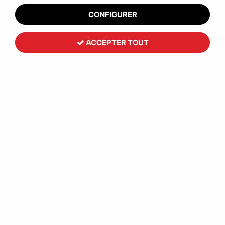
CONFIGURER
ACCEPTER TOUT
Rince-doigts
17
,
15
€
HT
À partir de