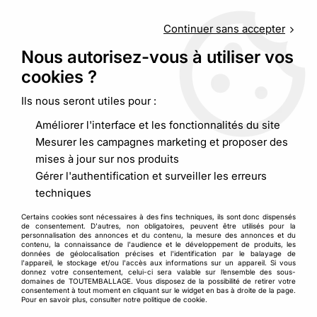
Service client
au
09 88 48 09 09
(non surtaxé) du
lundi au
vendredi de 9h00 à 19h00
Continuer sans accepter
Nous autorisez-vous à utiliser vos
cookies ?
0
Ils nous seront utiles pour :
Améliorer l'interface et les fonctionnalités du site
Accueil
>
Calage et protection
>
Film bulles
>
Rouleau film bulle
Mesurer les campagnes marketing et proposer des
100% ECOLOGIQUE
mises à jour sur nos produits
Gérer l'authentification et surveiller les erreurs
techniques
Certains cookies sont nécessaires à des fins techniques, ils sont donc dispensés
de consentement. D'autres, non obligatoires, peuvent être utilisés pour la
personnalisation des annonces et du contenu, la mesure des annonces et du
contenu, la connaissance de l'audience et le développement de produits, les
données de géolocalisation précises et l'identification par le balayage de
l'appareil, le stockage et/ou l'accès aux informations sur un appareil. Si vous
donnez votre consentement, celui-ci sera valable sur l’ensemble des sous-
domaines de TOUTEMBALLAGE. Vous disposez de la possibilité de retirer votre
consentement à tout moment en cliquant sur le widget en bas à droite de la page.
Pour en savoir plus, consulter notre politique de cookie.