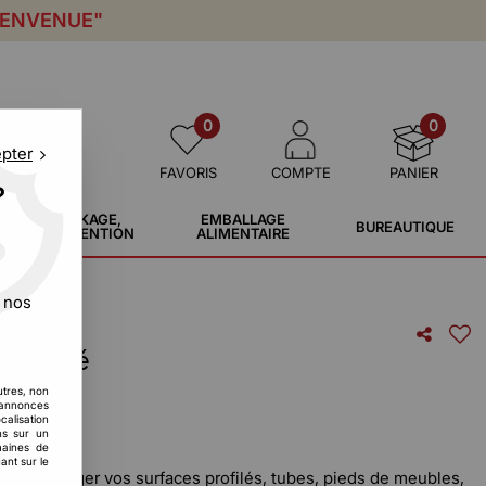
IENVENUE"
0
0
epter
FAVORIS
COMPTE
PANIER
?
STOCKAGE,
EMBALLAGE
BUREAUTIQUE
MANUTENTION
ALIMENTAIRE
 nos
ft crêpé
utres, non
T
s annonces
calisation
ons sur un
maines de
ant sur le
 pour protéger vos surfaces profilés, tubes, pieds de meubles,