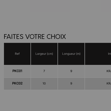
FAITES VOTRE CHOIX
Ref
Largeur (cm)
Longueur (m)
In
PKC01
7
9
KR
PKC02
10
9
KR