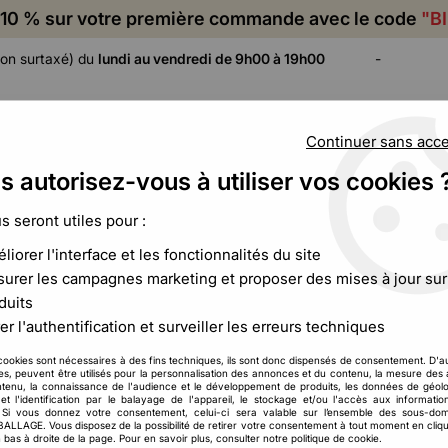
10 % sur votre première commande avec le code
"B
on surtaxé) du
lundi au vendredi de 9h00 à 19h00
-
Continuer sans acc
s autorisez-vous à utiliser vos cookies 
ADHÉSIF,
CALAGE ET
FILM ET
CERCLAGE,
PROTECTION
PALETTISATION
us seront utiles pour :
ÉTIQUETAGE
liorer l'interface et les fonctionnalités du site
 de protection
>
Rouleau papier kraft crêpé
urer les campagnes marketing et proposer des mises à jour sur
duits
er l'authentification et surveiller les erreurs techniques
Rouleau papier kra
cookies sont nécessaires à des fins techniques, ils sont donc dispensés de consentement. D'a
117
,
99
€
H
À partir de
res, peuvent être utilisés pour la personnalisation des annonces et du contenu, la mesure de
tenu, la connaissance de l'audience et le développement de produits, les données de géolo
et l'identification par le balayage de l'appareil, le stockage et/ou l'accès aux informati
. Si vous donnez votre consentement, celui-ci sera valable sur l’ensemble des sous-do
Réf. :
CCB00266
LAGE. Vous disposez de la possibilité de retirer votre consentement à tout moment en cliqu
Le papier kraft crêpé est idéale
 bas à droite de la page. Pour en savoir plus, consulter notre politique de cookie.