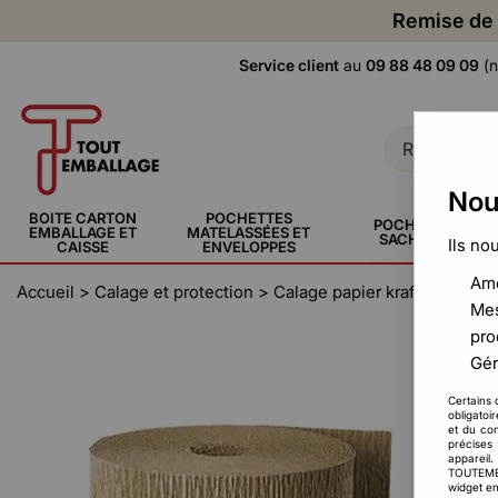
Remise de 
Service client
au
09 88 48 09 09
(n
Nou
BOITE CARTON
POCHETTES
POCHETTE,
EMBALLAGE ET
MATELASSÉES ET
SACHERIE
Ils no
CAISSE
ENVELOPPES
Amé
Accueil
>
Calage et protection
>
Calage papier kraft et papier
Mes
pro
Gér
Certains 
obligatoi
et du con
précises 
appareil
TOUTEMBAL
widget en