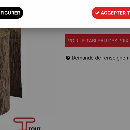
pièces mécaniques...
Extensible et souple il épouse à
FIGURER
ACCEPTER 
Description
VOIR LE TABLEAU DES PRIX
Demande de renseignem