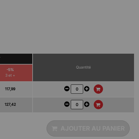
T
Quantité
-5%
3 et +
117,99
127,42
AJOUTER AU PANIER