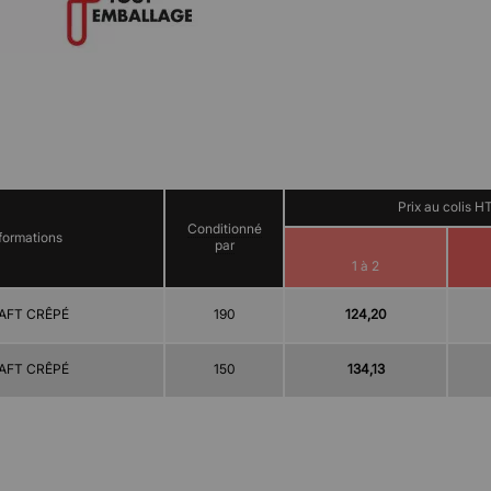
Prix au colis H
Conditionné
formations
par
1 à 2
AFT CRÊPÉ
190
124,20
AFT CRÊPÉ
150
134,13