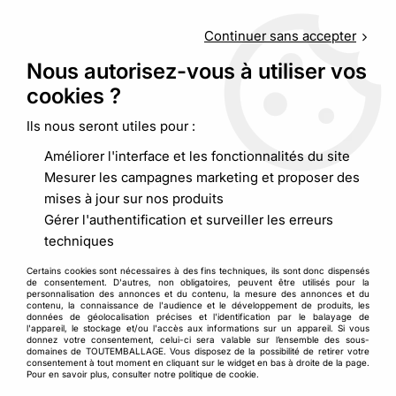
Service client
au
09 88 48 09 09
(non surtaxé) du
lundi au
vendredi de 9h00 à 19h00
Continuer sans accepter
Nous autorisez-vous à utiliser vos
cookies ?
0
Ils nous seront utiles pour :
Améliorer l'interface et les fonctionnalités du site
Accueil
>
Pochette, sacherie
>
Sachet plastique
>
Sac plastique
Mesurer les campagnes marketing et proposer des
bleu fond de caisse
mises à jour sur nos produits
Gérer l'authentification et surveiller les erreurs
techniques
Certains cookies sont nécessaires à des fins techniques, ils sont donc dispensés
de consentement. D'autres, non obligatoires, peuvent être utilisés pour la
personnalisation des annonces et du contenu, la mesure des annonces et du
contenu, la connaissance de l'audience et le développement de produits, les
données de géolocalisation précises et l'identification par le balayage de
l'appareil, le stockage et/ou l'accès aux informations sur un appareil. Si vous
donnez votre consentement, celui-ci sera valable sur l’ensemble des sous-
domaines de TOUTEMBALLAGE. Vous disposez de la possibilité de retirer votre
consentement à tout moment en cliquant sur le widget en bas à droite de la page.
Pour en savoir plus, consulter notre politique de cookie.