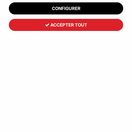
CONFIGURER
ACCEPTER TOUT
Sac plastique bleu fond de caisse
56
,
30
€
HT
À partir de
Réf. :
CCB00299
Conditionnez vos denrées alimentaires ou suremballez vos
produits en vrac avec les sacs plastiques teintés bleus afin