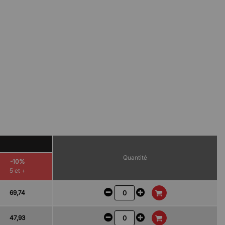
Quantité
-10%
5 et +
69,74
47,93