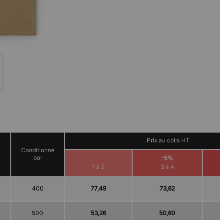
Prix au colis HT
Conditionné
par
-5%
1 à 2
3 à 4
400
77,49
73,62
500
53,26
50,60