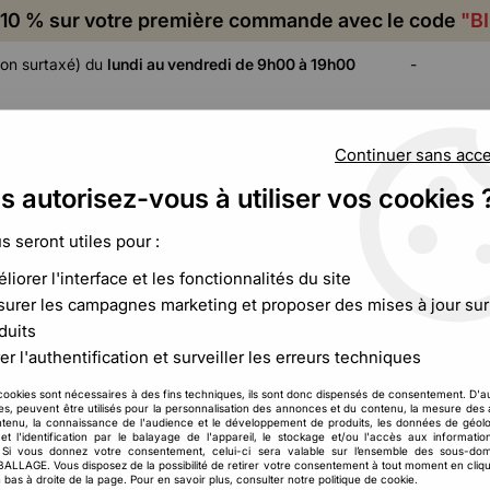
10 % sur votre première commande avec le code
"B
on surtaxé) du
lundi au vendredi de 9h00 à 19h00
-
Continuer sans acc
s autorisez-vous à utiliser vos cookies 
ADHÉSIF,
CALAGE ET
FILM ET
CERCLAGE,
PROTECTION
PALETTISATION
us seront utiles pour :
ÉTIQUETAGE
liorer l'interface et les fonctionnalités du site
ur poulet rôti thermoscellable
urer les campagnes marketing et proposer des mises à jour sur
duits
er l'authentification et surveiller les erreurs techniques
Sac pour poulet rôt
cookies sont nécessaires à des fins techniques, ils sont donc dispensés de consentement. D'a
47
,
93
€
HT
À partir de
res, peuvent être utilisés pour la personnalisation des annonces et du contenu, la mesure de
tenu, la connaissance de l'audience et le développement de produits, les données de géolo
et l'identification par le balayage de l'appareil, le stockage et/ou l'accès aux informati
. Si vous donnez votre consentement, celui-ci sera valable sur l’ensemble des sous-do
Réf. :
CCB00369
LAGE. Vous disposez de la possibilité de retirer votre consentement à tout moment en cliqu
Le sac kraft thermoscellable pour
 bas à droite de la page. Pour en savoir plus, consulter notre politique de cookie.