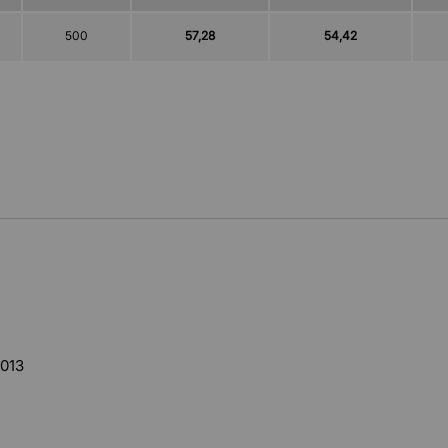
500
57,28
54,42
0013