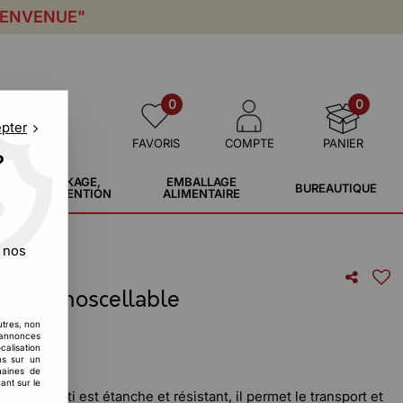
IENVENUE"
0
0
epter
FAVORIS
COMPTE
PANIER
?
STOCKAGE,
EMBALLAGE
BUREAUTIQUE
MANUTENTION
ALIMENTAIRE
 nos
i thermoscellable
utres, non
s annonces
calisation
ons sur un
maines de
ant sur le
 poulet rôti est étanche et résistant, il permet le transport et