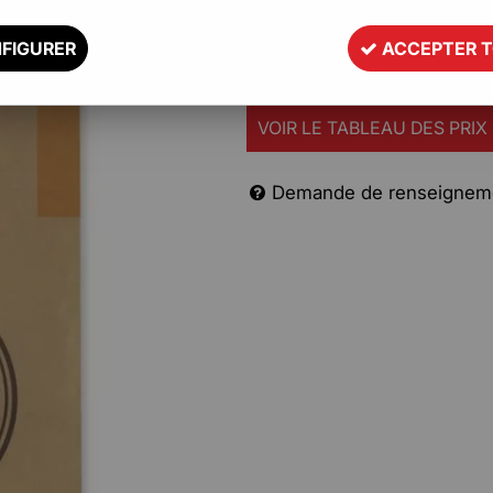
le maintien à température.
FIGURER
ACCEPTER 
Description
VOIR LE TABLEAU DES PRIX
Demande de renseignem