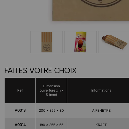
FAITES VOTRE CHOIX
Dimension
Ref
ouverture x h x
Informations
S (mm)
A0013
200 x 355 x 80
A FENÊTRE
A0014
180 x 355 x 65
KRAFT