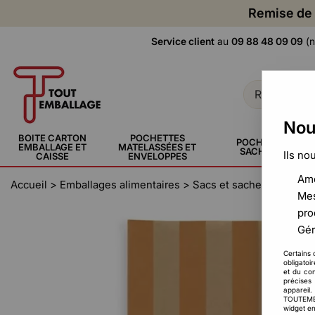
Remise de 
Service client
au
09 88 48 09 09
(n
Nou
BOITE CARTON
POCHETTES
POCHETTE,
EMBALLAGE ET
MATELASSÉES ET
SACHERIE
Ils no
CAISSE
ENVELOPPES
Amé
Accueil
>
Emballages alimentaires
>
Sacs et sachets
>
Sac po
Mes
pro
Gér
Certains 
obligatoi
et du con
précises 
appareil
TOUTEMBAL
widget en