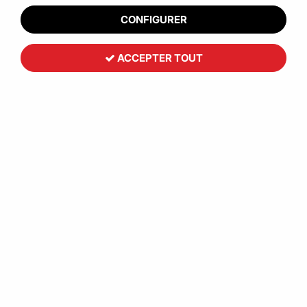
CONFIGURER
ACCEPTER TOUT
Toutemballage
Sachet à bulles fermeture adhésive