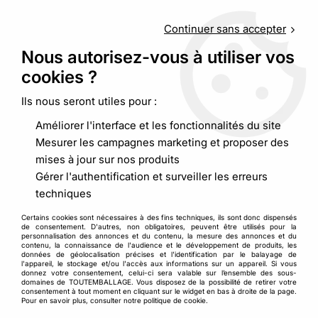
Service client
au
09 88 48 09 09
(non surtaxé) du
lundi au
vendredi de 9h00 à 19h00
Continuer sans accepter
Nous autorisez-vous à utiliser vos
cookies ?
0
Ils nous seront utiles pour :
Améliorer l'interface et les fonctionnalités du site
Accueil
>
Pochette, sacherie
>
Sachet à bulles et mousse
>
Mesurer les campagnes marketing et proposer des
Sachet à bulles fermeture adhésive
mises à jour sur nos produits
Gérer l'authentification et surveiller les erreurs
techniques
Certains cookies sont nécessaires à des fins techniques, ils sont donc dispensés
de consentement. D'autres, non obligatoires, peuvent être utilisés pour la
personnalisation des annonces et du contenu, la mesure des annonces et du
contenu, la connaissance de l'audience et le développement de produits, les
données de géolocalisation précises et l'identification par le balayage de
l'appareil, le stockage et/ou l'accès aux informations sur un appareil. Si vous
donnez votre consentement, celui-ci sera valable sur l’ensemble des sous-
domaines de TOUTEMBALLAGE. Vous disposez de la possibilité de retirer votre
consentement à tout moment en cliquant sur le widget en bas à droite de la page.
Pour en savoir plus, consulter notre politique de cookie.