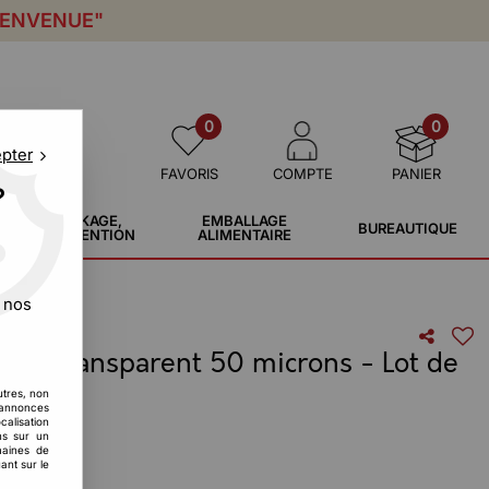
IENVENUE"
0
0
epter
FAVORIS
COMPTE
PANIER
?
STOCKAGE,
EMBALLAGE
BUREAUTIQUE
MANUTENTION
ALIMENTAIRE
 nos
 ZIP transparent 50 microns - Lot de
utres, non
s annonces
calisation
ons sur un
maines de
ant sur le