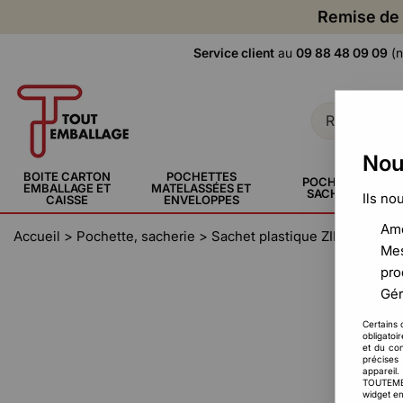
Remise de 
Service client
au
09 88 48 09 09
(n
Nou
BOITE CARTON
POCHETTES
POCHETTE,
EMBALLAGE ET
MATELASSÉES ET
SACHERIE
Ils no
CAISSE
ENVELOPPES
Amé
Accueil
>
Pochette, sacherie
>
Sachet plastique ZIP
>
Sachet
Mes
pro
Gér
Certains 
obligatoi
et du con
précises 
appareil
TOUTEMBAL
widget en