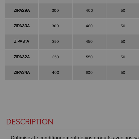
ZIPA29A
300
400
50
ZIPA30A
300
480
50
ZIPA31A
350
450
50
ZIPA32A
350
550
50
ZIPA34A
400
600
50
DESCRIPTION
Optimisez le conditionnement de vos produits avec nos sa