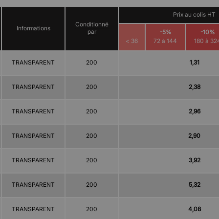
Prix au colis HT
Conditionné
Informations
par
-5%
-10%
< 36
72 à 144
180 à 32
TRANSPARENT
200
1,31
TRANSPARENT
200
2,38
TRANSPARENT
200
2,96
TRANSPARENT
200
2,90
TRANSPARENT
200
3,92
TRANSPARENT
200
5,32
TRANSPARENT
200
4,08