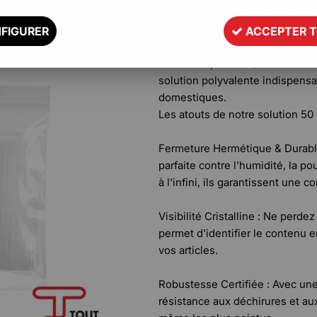
Optimisez votre organisation av
FIGURER
ACCEPTER 
Valorisez, protégez et stockez 
fermeture pression, désormais 
solution polyvalente indispensa
domestiques.
Les atouts de notre solution 50 
Fermeture Hermétique & Durable
parfaite contre l'humidité, la p
à l'infini, ils garantissent une 
Visibilité Cristalline : Ne perd
permet d'identifier le contenu en 
vos articles.
Robustesse Certifiée : Avec une
résistance aux déchirures et aux