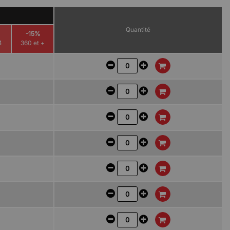
Quantité
-15%
4
360 et +