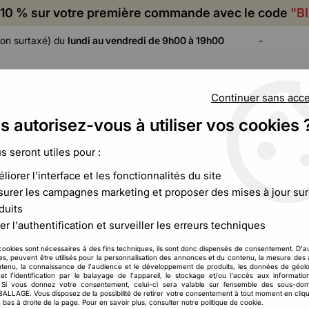
10 % sur votre première commande avec le code
"B
on surtaxé) du
lundi au vendredi de 9h00 à 19h00
-
Continuer sans acc
s autorisez-vous à utiliser vos cookies 
ADHÉSIF,
CALAGE ET
FILM ET
CERCLAGE,
PROTECTION
PALETTISATION
us seront utiles pour :
ÉTIQUETAGE
liorer l'interface et les fonctionnalités du site
 à fermeture ZIP transparent 50 microns - Lot de 200 unités
urer les campagnes marketing et proposer des mises à jour sur
duits
er l'authentification et surveiller les erreurs techniques
Sachet à fermeture
200 unités
cookies sont nécessaires à des fins techniques, ils sont donc dispensés de consentement. D'a
res, peuvent être utilisés pour la personnalisation des annonces et du contenu, la mesure de
tenu, la connaissance de l'audience et le développement de produits, les données de géolo
1
,
31
€
HT
À partir de
et l'identification par le balayage de l'appareil, le stockage et/ou l'accès aux informati
. Si vous donnez votre consentement, celui-ci sera valable sur l’ensemble des sous-do
LAGE. Vous disposez de la possibilité de retirer votre consentement à tout moment en cliqu
 bas à droite de la page. Pour en savoir plus, consulter notre politique de cookie.
Réf. :
CCB00473