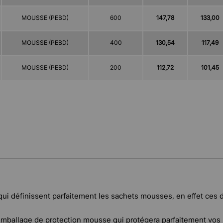
MOUSSE (PEBD)
600
147,78
133,00
MOUSSE (PEBD)
400
130,54
117,49
MOUSSE (PEBD)
200
112,72
101,45
qui définissent parfaitement les sachets mousses, en effet ces de
emballage de protection mousse qui protégera parfaitement vos 