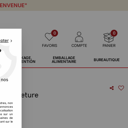
IENVENUE"
0
0
epter
FAVORIS
COMPTE
PANIER
?
STOCKAGE,
EMBALLAGE
BUREAUTIQUE
MANUTENTION
ALIMENTAIRE
 nos
s fermeture
utres, non
s annonces
calisation
ons sur un
maines de
ant sur le