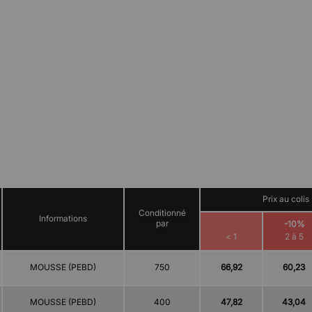
Prix au colis
Conditionné
Informations
par
-10%
< 1
2 à 5
MOUSSE (PEBD)
750
66,92
60,23
MOUSSE (PEBD)
400
47,82
43,04