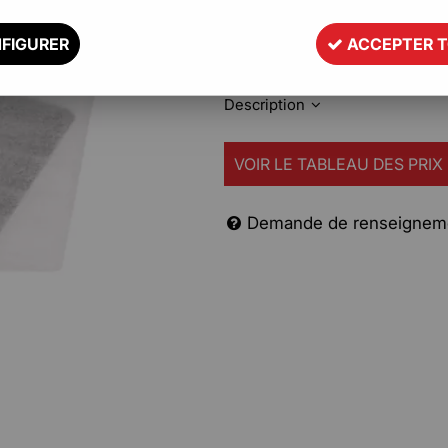
Garantissez à vos produits une 
FIGURER
ACCEPTER 
avec les sachets mousses
Description
VOIR LE TABLEAU DES PRIX
Demande de renseignem