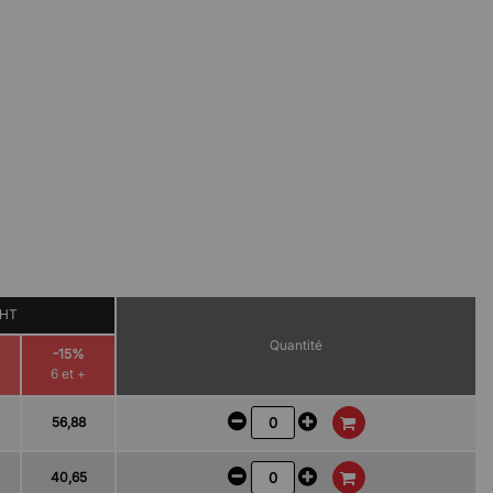
 HT
Quantité
-15%
6 et +
56,88
40,65