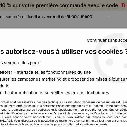
10 % sur votre première commande avec le code
"B
on surtaxé) du
lundi au vendredi de 9h00 à 19h00
-
Continuer sans acc
s autorisez-vous à utiliser vos cookies 
ADHÉSIF,
CALAGE ET
FILM ET
CERCLAGE,
PROTECTION
PALETTISATION
us seront utiles pour :
ÉTIQUETAGE
liorer l'interface et les fonctionnalités du site
achet mousse sans fermeture
urer les campagnes marketing et proposer des mises à jour sur
duits
er l'authentification et surveiller les erreurs techniques
Sachet mousse san
cookies sont nécessaires à des fins techniques, ils sont donc dispensés de consentement. D'a
40
,
65
€
HT
À partir de
res, peuvent être utilisés pour la personnalisation des annonces et du contenu, la mesure de
tenu, la connaissance de l'audience et le développement de produits, les données de géolo
et l'identification par le balayage de l'appareil, le stockage et/ou l'accès aux informati
. Si vous donnez votre consentement, celui-ci sera valable sur l’ensemble des sous-do
Réf. :
CCB00334
LAGE. Vous disposez de la possibilité de retirer votre consentement à tout moment en cliqu
Sachet mousse sans fermeture
 bas à droite de la page. Pour en savoir plus, consulter notre politique de cookie.