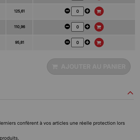
125,61
110,96
95,81
AJOUTER AU PANIER
rniers confèrent à vos articles une réelle protection lors
produits.