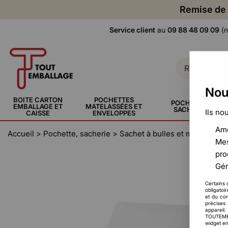
Remise de 
Service client
au
09 88 48 09 09
(n
Nou
BOITE CARTON
POCHETTES
POCHETTE,
EMBALLAGE ET
MATELASSÉES ET
SACHERIE
Ils no
CAISSE
ENVELOPPES
Amé
Accueil
>
Pochette, sacherie
>
Sachet à bulles et mousse
>
S
Mes
pro
Gér
Certains 
obligatoi
et du con
précises 
appareil
TOUTEMBAL
widget en