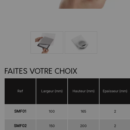
FAITES VOTRE CHOIX
Ref
Largeur (mm)
Hauteur (mm)
Epaisseur (mm)
SMF01
100
165
2
SMF02
150
200
2