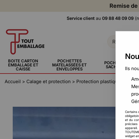
Remise de 
Service client
au
09 88 48 09 09
(n
Nou
BOITE CARTON
POCHETTES
POCHETTE,
EMBALLAGE ET
MATELASSÉES ET
SACHERIE
Ils no
CAISSE
ENVELOPPES
Amé
Accueil
>
Calage et protection
>
Protection plastique et carto
Mes
pro
Gér
Certains 
obligatoi
et du con
précises 
appareil
TOUTEMBAL
widget en