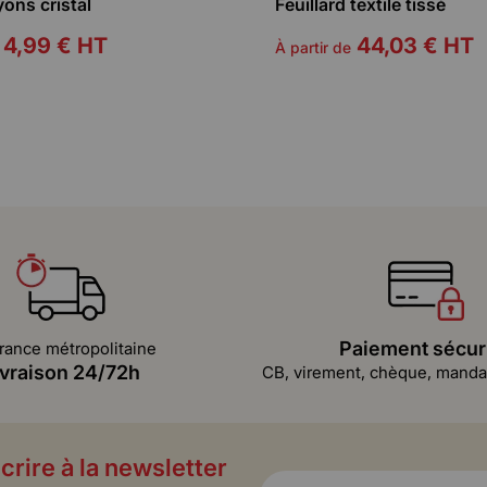
yons cristal
Feuillard textile tissé
4,99 €
HT
44,03 €
HT
À partir de
Paiement sécur
rance métropolitaine
ivraison 24/72h
CB, virement, chèque, mandat
crire à la newsletter