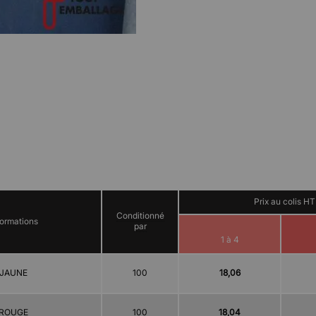
Prix au colis HT
Conditionné
formations
par
1 à 4
JAUNE
100
18,06
ROUGE
100
18,04