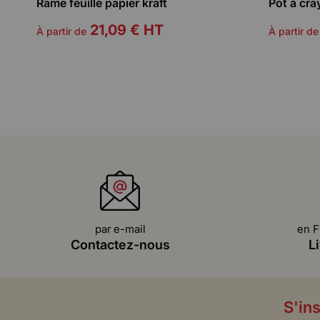
Rame feuille papier kraft
Pot à cra
21,09 €
HT
À partir de
À partir de
par e-mail
en F
Contactez-nous
L
S'ins