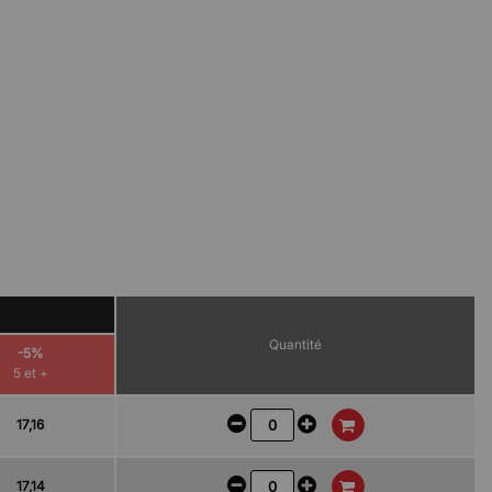
Quantité
-5%
5 et +
17,16
17,14