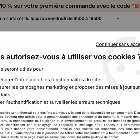
10 % sur votre première commande avec le code
"B
on surtaxé) du
lundi au vendredi de 9h00 à 19h00
-
Continuer sans acc
s autorisez-vous à utiliser vos cookies 
ADHÉSIF,
CALAGE ET
FILM ET
CERCLAGE,
PROTECTION
PALETTISATION
us seront utiles pour :
ÉTIQUETAGE
liorer l'interface et les fonctionnalités du site
n
>
Scellé de sécurité numéroté à tige crantée
urer les campagnes marketing et proposer des mises à jour sur
duits
Toutemballage
er l'authentification et surveiller les erreurs techniques
Scellé de sécurité 
cookies sont nécessaires à des fins techniques, ils sont donc dispensés de consentement. D'a
17
,
14
€
HT
res, peuvent être utilisés pour la personnalisation des annonces et du contenu, la mesure de
À partir de
tenu, la connaissance de l'audience et le développement de produits, les données de géolo
et l'identification par le balayage de l'appareil, le stockage et/ou l'accès aux informati
. Si vous donnez votre consentement, celui-ci sera valable sur l’ensemble des sous-do
Réf. :
CCB00183
LAGE. Vous disposez de la possibilité de retirer votre consentement à tout moment en cliqu
 bas à droite de la page. Pour en savoir plus, consulter notre politique de cookie.
Scellé de sécurité numéroté à t