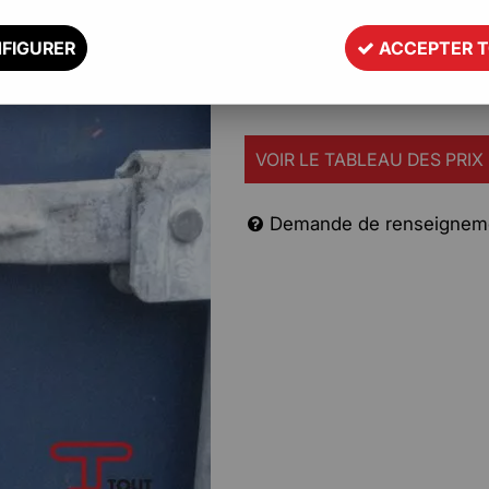
FIGURER
ACCEPTER 
Scellé à tige cranté très sécuri
Description
VOIR LE TABLEAU DES PRIX
Demande de renseignem