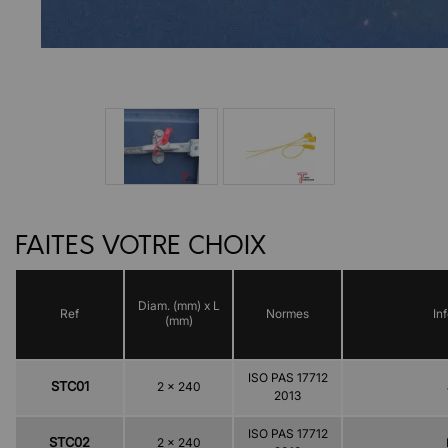
FAITES VOTRE CHOIX
Diam. (mm) x L
Ref
Normes
In
(mm)
ISO PAS 17712
STC01
2 x 240
2013
ISO PAS 17712
STC02
2 x 240