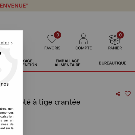
IENVENUE"
0
0
epter
FAVORIS
COMPTE
PANIER
?
STOCKAGE,
EMBALLAGE
BUREAUTIQUE
MANUTENTION
ALIMENTAIRE
 nos
numéroté à tige crantée
utres, non
s annonces
calisation
ons sur un
maines de
ant sur le
ige crantée