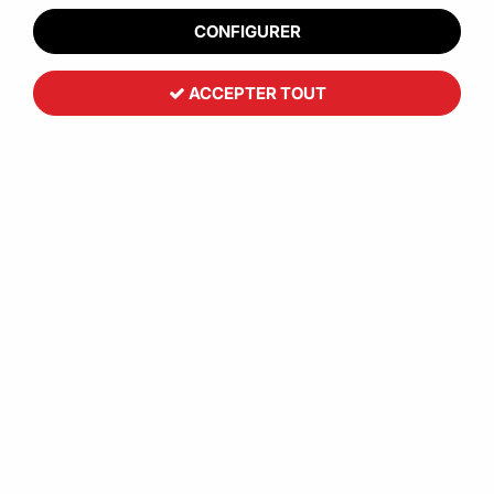
CONFIGURER
ACCEPTER TOUT
Serviette 2 plis blanche pure ouate
35
,
12
€
HT
À partir de
Réf. :
CCB00433
Optez pour nos serviettes blanches en ouate de cellulose,
solution pratique et économique, avec ses 2 plis elle permet