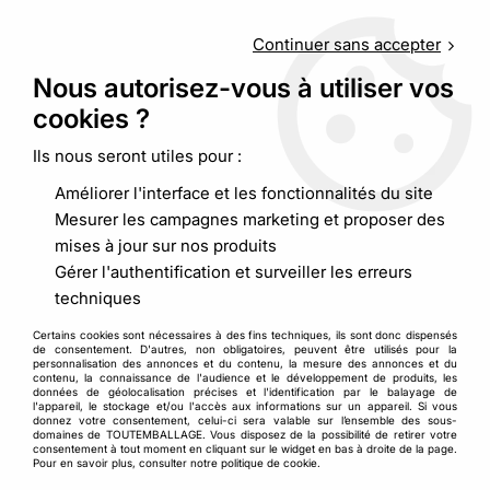
Service client
au
09 88 48 09 09
(non surtaxé) du
lundi au
vendredi de 9h00 à 19h00
Continuer sans accepter
Nous autorisez-vous à utiliser vos
cookies ?
0
Ils nous seront utiles pour :
Améliorer l'interface et les fonctionnalités du site
Accueil
>
Emballages alimentaires
>
Snacking
>
Serviette 2 plis
Mesurer les campagnes marketing et proposer des
blanche pure ouate
mises à jour sur nos produits
Gérer l'authentification et surveiller les erreurs
techniques
Certains cookies sont nécessaires à des fins techniques, ils sont donc dispensés
de consentement. D'autres, non obligatoires, peuvent être utilisés pour la
personnalisation des annonces et du contenu, la mesure des annonces et du
contenu, la connaissance de l'audience et le développement de produits, les
données de géolocalisation précises et l'identification par le balayage de
l'appareil, le stockage et/ou l'accès aux informations sur un appareil. Si vous
donnez votre consentement, celui-ci sera valable sur l’ensemble des sous-
domaines de TOUTEMBALLAGE. Vous disposez de la possibilité de retirer votre
consentement à tout moment en cliquant sur le widget en bas à droite de la page.
Pour en savoir plus, consulter notre politique de cookie.