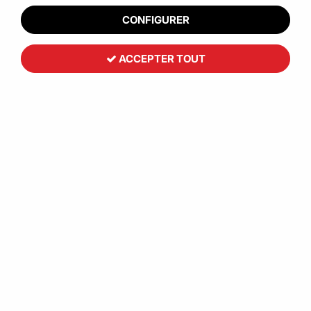
CONFIGURER
ACCEPTER TOUT
Support sac plastique grand volume
398
,
26
€
HT
Réf. :
CCB00288
Collectez vos déchets volumineux et légers avec les
supports de sacs grands volume.