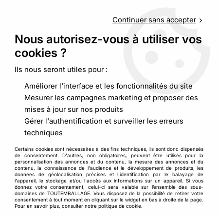
Service client
au
09 88 48 09 09
(non surtaxé) du
lundi au
vendredi de 9h00 à 19h00
Continuer sans accepter
Nous autorisez-vous à utiliser vos
cookies ?
0
Ils nous seront utiles pour :
Améliorer l'interface et les fonctionnalités du site
Accueil
>
Stockage et manutention
>
Mesurer les campagnes marketing et proposer des
Dérouleur et poste de travail
>
Support sac plastique grand
mises à jour sur nos produits
volume
Gérer l'authentification et surveiller les erreurs
techniques
Certains cookies sont nécessaires à des fins techniques, ils sont donc dispensés
de consentement. D'autres, non obligatoires, peuvent être utilisés pour la
personnalisation des annonces et du contenu, la mesure des annonces et du
contenu, la connaissance de l'audience et le développement de produits, les
données de géolocalisation précises et l'identification par le balayage de
l'appareil, le stockage et/ou l'accès aux informations sur un appareil. Si vous
donnez votre consentement, celui-ci sera valable sur l’ensemble des sous-
domaines de TOUTEMBALLAGE. Vous disposez de la possibilité de retirer votre
consentement à tout moment en cliquant sur le widget en bas à droite de la page.
Pour en savoir plus, consulter notre politique de cookie.