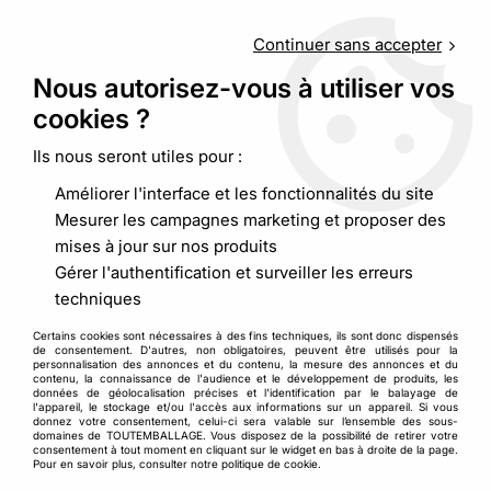
Service client
au
09 88 48 09 09
(non surtaxé) du
lundi au
vendredi de 9h00 à 19h00
Continuer sans accepter
Nous autorisez-vous à utiliser vos
cookies ?
0
Ils nous seront utiles pour :
Améliorer l'interface et les fonctionnalités du site
Accueil
>
Caisse carton format long
Mesurer les campagnes marketing et proposer des
mises à jour sur nos produits
Caisse carton format long
Gérer l'authentification et surveiller les erreurs
techniques
Certains cookies sont nécessaires à des fins techniques, ils sont donc dispensés
de consentement. D'autres, non obligatoires, peuvent être utilisés pour la
personnalisation des annonces et du contenu, la mesure des annonces et du
TRIER & FILTRER
contenu, la connaissance de l'audience et le développement de produits, les
données de géolocalisation précises et l'identification par le balayage de
l'appareil, le stockage et/ou l'accès aux informations sur un appareil. Si vous
donnez votre consentement, celui-ci sera valable sur l’ensemble des sous-
5 articles
domaines de TOUTEMBALLAGE. Vous disposez de la possibilité de retirer votre
consentement à tout moment en cliquant sur le widget en bas à droite de la page.
Pour en savoir plus, consulter notre politique de cookie.