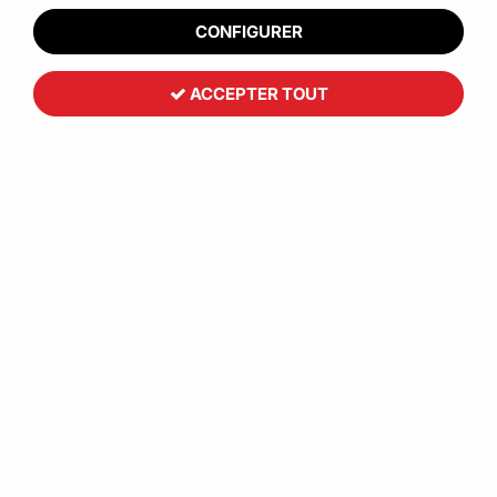
CONFIGURER
ACCEPTER TOUT
Caisse carton format long ouverture petit côté
0,79 €
HT
À partir de
-15 %