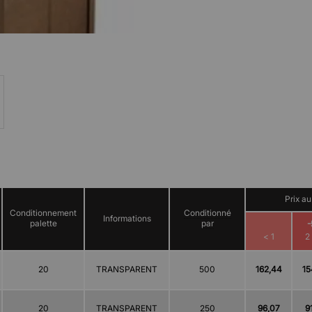
Prix au
Conditionnement
Conditionné
Informations
palette
par
< 1
2
20
TRANSPARENT
500
162,44
15
20
TRANSPARENT
250
96,07
9