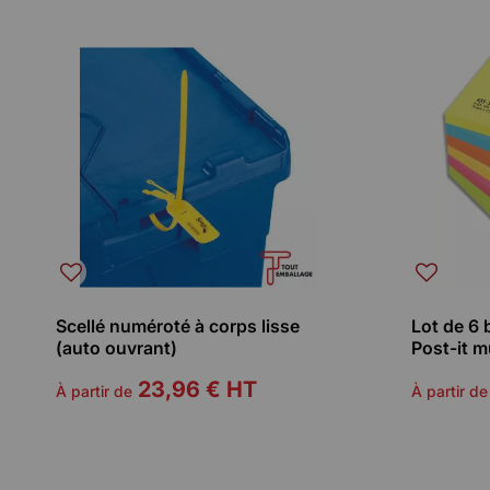
Scellé numéroté à corps lisse
Lot de 6 
(auto ouvrant)
Post-it m
23,96 €
HT
À partir de
À partir de