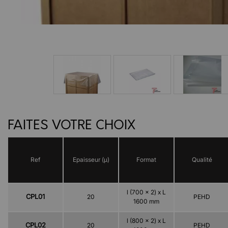
FAITES VOTRE CHOIX
Ref
Epaisseur (µ)
Format
Qualité
l (700 x 2) x L
CPL01
20
PEHD
1600 mm
l (800 x 2) x L
CPL02
20
PEHD