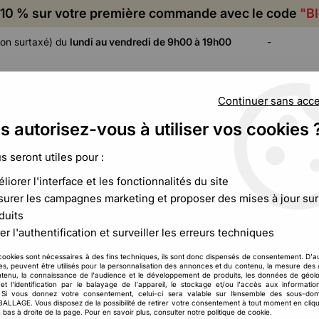
10 % sur votre première commande avec le code
"B
on surtaxé) du
lundi au vendredi de 9h00 à 19h00
-
Continuer sans acc
s autorisez-vous à utiliser vos cookies 
ADHÉSIF,
CALAGE ET
FILM ET
CERCLAGE,
PROTECTION
PALETTISATION
us seront utiles pour :
ÉTIQUETAGE
liorer l'interface et les fonctionnalités du site
palette
>
Coiffe palette PE en liasse
urer les campagnes marketing et proposer des mises à jour sur
duits
Toutemballage
er l'authentification et surveiller les erreurs techniques
Coiffe palette PE e
cookies sont nécessaires à des fins techniques, ils sont donc dispensés de consentement. D'a
86
,
46
€
HT
res, peuvent être utilisés pour la personnalisation des annonces et du contenu, la mesure de
À partir de
tenu, la connaissance de l'audience et le développement de produits, les données de géolo
et l'identification par le balayage de l'appareil, le stockage et/ou l'accès aux informati
. Si vous donnez votre consentement, celui-ci sera valable sur l’ensemble des sous-do
Réf. :
CCB00106
LAGE. Vous disposez de la possibilité de retirer votre consentement à tout moment en cliqu
 bas à droite de la page. Pour en savoir plus, consulter notre politique de cookie.
Assurez une protection étanche 