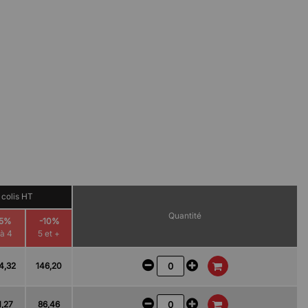
 colis HT
Quantité
-5%
-10%
 à 4
5 et +
4,32
146,20
1,27
86,46