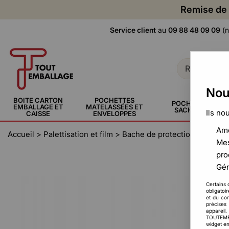
Remise de 
Service client
au
09 88 48 09 09
(n
Nou
BOITE CARTON
POCHETTES
POCHETTE,
EMBALLAGE ET
MATELASSÉES ET
SACHERIE
Ils no
CAISSE
ENVELOPPES
Amé
Accueil
>
Palettisation et film
>
Bache de protection et coiffe 
Mes
pro
Gér
Certains 
obligatoi
et du con
précises 
appareil
TOUTEMBAL
widget en