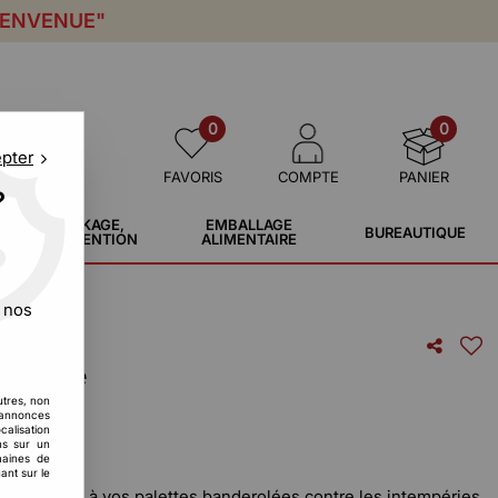
IENVENUE"
0
0
epter
FAVORIS
COMPTE
PANIER
?
STOCKAGE,
EMBALLAGE
BUREAUTIQUE
MANUTENTION
ALIMENTAIRE
 nos
n liasse
utres, non
s annonces
calisation
ons sur un
maines de
ant sur le
et durable à vos palettes banderolées contre les intempéries