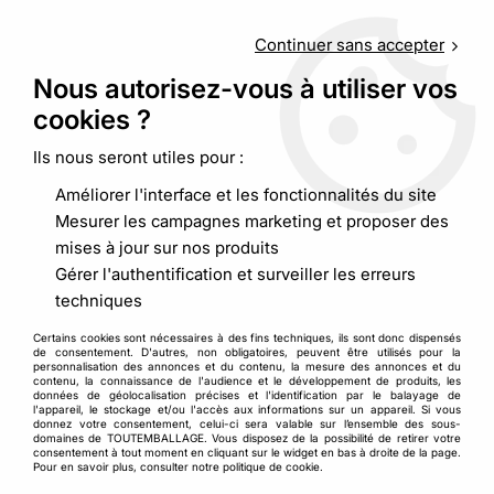
Service client
au
09 88 48 09 09
(non surtaxé) du
lundi au
vendredi de 9h00 à 19h00
Continuer sans accepter
Nous autorisez-vous à utiliser vos
cookies ?
0
Ils nous seront utiles pour :
Améliorer l'interface et les fonctionnalités du site
Accueil
>
Pochettes matelassées et enveloppes
>
Mesurer les campagnes marketing et proposer des
Enveloppe bulles
>
Enveloppe mousse blanche
mises à jour sur nos produits
Gérer l'authentification et surveiller les erreurs
techniques
Certains cookies sont nécessaires à des fins techniques, ils sont donc dispensés
de consentement. D'autres, non obligatoires, peuvent être utilisés pour la
personnalisation des annonces et du contenu, la mesure des annonces et du
contenu, la connaissance de l'audience et le développement de produits, les
données de géolocalisation précises et l'identification par le balayage de
l'appareil, le stockage et/ou l'accès aux informations sur un appareil. Si vous
donnez votre consentement, celui-ci sera valable sur l’ensemble des sous-
domaines de TOUTEMBALLAGE. Vous disposez de la possibilité de retirer votre
consentement à tout moment en cliquant sur le widget en bas à droite de la page.
Pour en savoir plus, consulter notre politique de cookie.