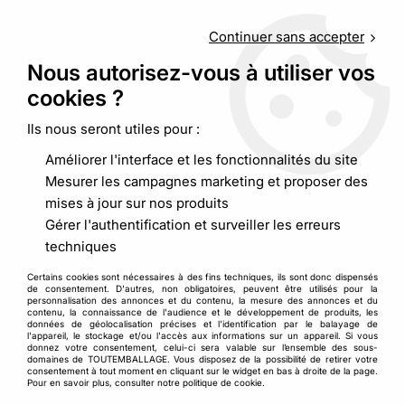
Service client
au
09 88 48 09 09
(non surtaxé) du
lundi au
vendredi de 9h00 à 19h00
Continuer sans accepter
Nous autorisez-vous à utiliser vos
cookies ?
0
Ils nous seront utiles pour :
Améliorer l'interface et les fonctionnalités du site
Accueil
>
Adhésif, cerclage
>
Feuillard et accessoire
>
Feuillard
Mesurer les campagnes marketing et proposer des
textile Composite
mises à jour sur nos produits
Gérer l'authentification et surveiller les erreurs
techniques
Certains cookies sont nécessaires à des fins techniques, ils sont donc dispensés
de consentement. D'autres, non obligatoires, peuvent être utilisés pour la
personnalisation des annonces et du contenu, la mesure des annonces et du
contenu, la connaissance de l'audience et le développement de produits, les
données de géolocalisation précises et l'identification par le balayage de
l'appareil, le stockage et/ou l'accès aux informations sur un appareil. Si vous
donnez votre consentement, celui-ci sera valable sur l’ensemble des sous-
domaines de TOUTEMBALLAGE. Vous disposez de la possibilité de retirer votre
consentement à tout moment en cliquant sur le widget en bas à droite de la page.
Pour en savoir plus, consulter notre politique de cookie.