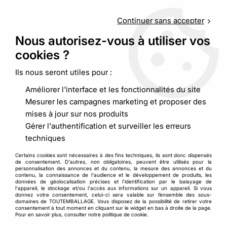
Service client
au
09 88 48 09 09
(non surtaxé) du
lundi au
vendredi de 9h00 à 19h00
Continuer sans accepter
Nous autorisez-vous à utiliser vos
cookies ?
0
Ils nous seront utiles pour :
Améliorer l'interface et les fonctionnalités du site
Accueil
>
Adhésif, cerclage
>
Adhésif
>
Ruban adhésif papier
Mesurer les campagnes marketing et proposer des
imprimé
mises à jour sur nos produits
Gérer l'authentification et surveiller les erreurs
techniques
Certains cookies sont nécessaires à des fins techniques, ils sont donc dispensés
de consentement. D'autres, non obligatoires, peuvent être utilisés pour la
personnalisation des annonces et du contenu, la mesure des annonces et du
contenu, la connaissance de l'audience et le développement de produits, les
données de géolocalisation précises et l'identification par le balayage de
l'appareil, le stockage et/ou l'accès aux informations sur un appareil. Si vous
donnez votre consentement, celui-ci sera valable sur l’ensemble des sous-
domaines de TOUTEMBALLAGE. Vous disposez de la possibilité de retirer votre
consentement à tout moment en cliquant sur le widget en bas à droite de la page.
Pour en savoir plus, consulter notre politique de cookie.