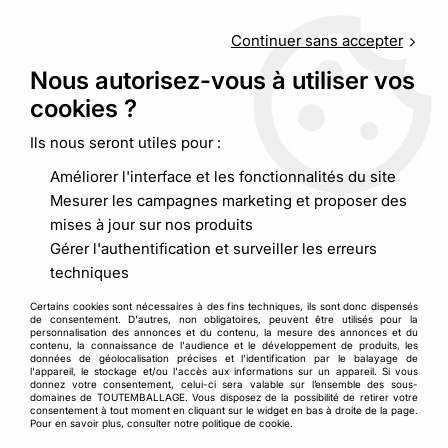
Service client
au
09 88 48 09 09
(non surtaxé) du
lundi au
vendredi de 9h00 à 19h00
Continuer sans accepter
Nous autorisez-vous à utiliser vos
cookies ?
0
Ils nous seront utiles pour :
Améliorer l'interface et les fonctionnalités du site
Accueil
>
Adhésif, cerclage
>
Adhésif
Mesurer les campagnes marketing et proposer des
mises à jour sur nos produits
Scotch pour Carton et Ruban
Gérer l'authentification et surveiller les erreurs
techniques
Adhésif Emballage Professionnel
Certains cookies sont nécessaires à des fins techniques, ils sont donc dispensés
de consentement. D'autres, non obligatoires, peuvent être utilisés pour la
Le bon
scotch pour carton
est un élément-clé de la
personnalisation des annonces et du contenu, la mesure des annonces et du
contenu, la connaissance de l'audience et le développement de produits, les
préparation de vos envois et colis. Qu’il s’agisse de
données de géolocalisation précises et l'identification par le balayage de
quelques envois ponctuels ou de volumes importants,
l'appareil, le stockage et/ou l'accès aux informations sur un appareil. Si vous
donnez votre consentement, celui-ci sera valable sur l’ensemble des sous-
vous devez pouvoir faire confiance à votre
ruban adhésif
domaines de TOUTEMBALLAGE. Vous disposez de la possibilité de retirer votre
consentement à tout moment en cliquant sur le widget en bas à droite de la page.
pour fermer vos colis et paquets. Si vous avez besoin
Pour en savoir plus, consulter notre politique de cookie.
d’une solution d’emballage complète, découvrez aussi nos