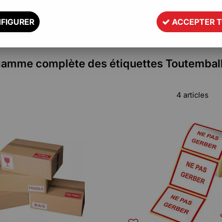
FIGURER
ACCEPTER 
gamme complète des étiquettes Toutembal
4 articles