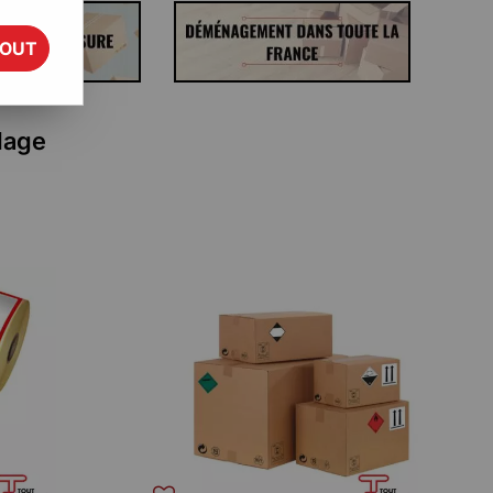
TOUT
lage