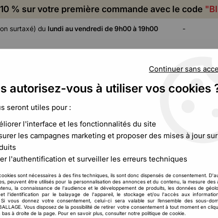
10 % sur votre première commande avec le code
"B
on surtaxé) du
lundi au vendredi de 9h00 à 19h00
-
Continuer sans acc
s autorisez-vous à utiliser vos cookies 
ADHÉSIF,
CALAGE ET
FILM ET
CERCLAGE,
PROTECTION
PALETTISATION
us seront utiles pour :
ÉTIQUETAGE
liorer l'interface et les fonctionnalités du site
urer les campagnes marketing et proposer des mises à jour sur
duits
Etiquette expédition colis
er l'authentification et surveiller les erreurs techniques
 de l’e-commerce, vous savez à quel point chaque détail est impo
cookies sont nécessaires à des fins techniques, ils sont donc dispensés de consentement. D'a
res, peuvent être utilisés pour la personnalisation des annonces et du contenu, la mesure de
pédition
ne sont pas de simples supports. Elles servent de lien es
tenu, la connaissance de l'audience et le développement de produits, les données de géolo
s porte-documents
Toutemballage qui sécurisent vos documents 
et l'identification par le balayage de l'appareil, le stockage et/ou l'accès aux informati
. Si vous donnez votre consentement, celui-ci sera valable sur l’ensemble des sous-do
LAGE. Vous disposez de la possibilité de retirer votre consentement à tout moment en cliqu
 bas à droite de la page. Pour en savoir plus, consulter notre politique de cookie.