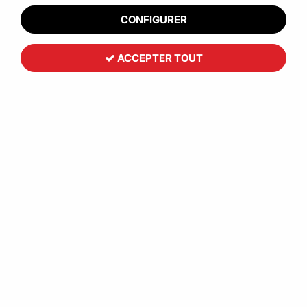
CONFIGURER
ACCEPTER TOUT
Toutemballage
Ruban adhésif PP Hot Melt