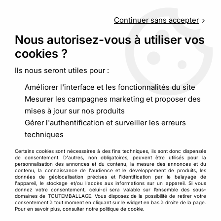
Service client
au
09 88 48 09 09
(non surtaxé) du
lundi au
vendredi de 9h00 à 19h00
Continuer sans accepter
Nous autorisez-vous à utiliser vos
cookies ?
0
Ils nous seront utiles pour :
Améliorer l'interface et les fonctionnalités du site
Accueil
>
Adhésif, cerclage
>
Adhésif
>
Ruban adhésif PP Hot
Mesurer les campagnes marketing et proposer des
Melt
mises à jour sur nos produits
Gérer l'authentification et surveiller les erreurs
techniques
Certains cookies sont nécessaires à des fins techniques, ils sont donc dispensés
de consentement. D'autres, non obligatoires, peuvent être utilisés pour la
personnalisation des annonces et du contenu, la mesure des annonces et du
contenu, la connaissance de l'audience et le développement de produits, les
données de géolocalisation précises et l'identification par le balayage de
l'appareil, le stockage et/ou l'accès aux informations sur un appareil. Si vous
donnez votre consentement, celui-ci sera valable sur l’ensemble des sous-
domaines de TOUTEMBALLAGE. Vous disposez de la possibilité de retirer votre
consentement à tout moment en cliquant sur le widget en bas à droite de la page.
Pour en savoir plus, consulter notre politique de cookie.