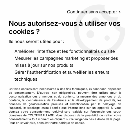
Service client
au
09 88 48 09 09
(non surtaxé) du
lundi au
vendredi de 9h00 à 19h00
Continuer sans accepter
Nous autorisez-vous à utiliser vos
cookies ?
0
Ils nous seront utiles pour :
Améliorer l'interface et les fonctionnalités du site
Accueil
>
Calage et protection
>
Protection plastique et carton
Mesurer les campagnes marketing et proposer des
>
Manchon carton extensible de protection
mises à jour sur nos produits
Gérer l'authentification et surveiller les erreurs
techniques
Certains cookies sont nécessaires à des fins techniques, ils sont donc dispensés
de consentement. D'autres, non obligatoires, peuvent être utilisés pour la
personnalisation des annonces et du contenu, la mesure des annonces et du
contenu, la connaissance de l'audience et le développement de produits, les
données de géolocalisation précises et l'identification par le balayage de
l'appareil, le stockage et/ou l'accès aux informations sur un appareil. Si vous
donnez votre consentement, celui-ci sera valable sur l’ensemble des sous-
domaines de TOUTEMBALLAGE. Vous disposez de la possibilité de retirer votre
consentement à tout moment en cliquant sur le widget en bas à droite de la page.
Pour en savoir plus, consulter notre politique de cookie.