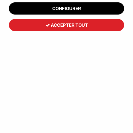
CONFIGURER
ACCEPTER TOUT
Toutemballage
Manchon carton extensible de
protection
40
,
57
€
HT
À partir de
Réf. :
CCB00178