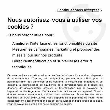
Service client
au
09 88 48 09 09
(non surtaxé) du
lundi au
vendredi de 9h00 à 19h00
Continuer sans accepter
Nous autorisez-vous à utiliser vos
cookies ?
0
Ils nous seront utiles pour :
Améliorer l'interface et les fonctionnalités du site
Accueil
>
Pochette, sacherie
>
Gaine et housse plastique
>
Mesurer les campagnes marketing et proposer des
Gaine plastique PEBD 50 microns
mises à jour sur nos produits
Gérer l'authentification et surveiller les erreurs
techniques
Certains cookies sont nécessaires à des fins techniques, ils sont donc dispensés
de consentement. D'autres, non obligatoires, peuvent être utilisés pour la
personnalisation des annonces et du contenu, la mesure des annonces et du
contenu, la connaissance de l'audience et le développement de produits, les
données de géolocalisation précises et l'identification par le balayage de
l'appareil, le stockage et/ou l'accès aux informations sur un appareil. Si vous
donnez votre consentement, celui-ci sera valable sur l’ensemble des sous-
domaines de TOUTEMBALLAGE. Vous disposez de la possibilité de retirer votre
consentement à tout moment en cliquant sur le widget en bas à droite de la page.
Pour en savoir plus, consulter notre politique de cookie.